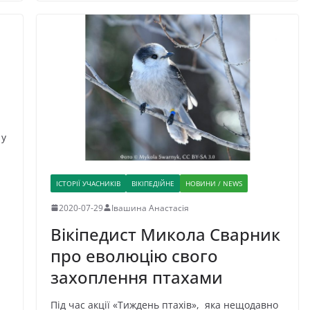
 у
ІСТОРІЇ УЧАСНИКІВ
ВІКІПЕДІЙНЕ
НОВИНИ / NEWS
2020-07-29
Івашина Анастасія
Вікіпедист Микола Сварник
про еволюцію свого
захоплення птахами
Під час акції «Тиждень птахів», яка нещодавно