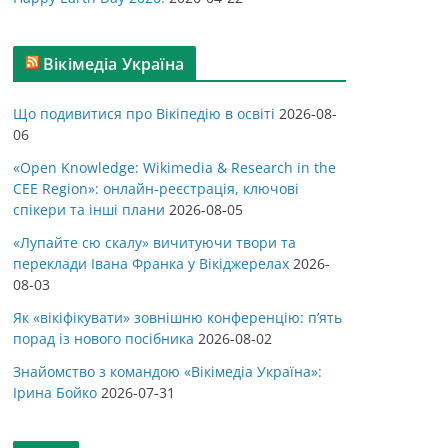
Вікімедіа Україна
Що подивитися про Вікіпедію в освіті
2026-08-
06
«Open Knowledge: Wikimedia & Research in the
CEE Region»: онлайн-реєстрація, ключові
спікери та інші плани
2026-08-05
«Лупайте сю скалу» вичитуючи твори та
переклади Івана Франка у Вікіджерелах
2026-
08-03
Як «вікіфікувати» зовнішню конференцію: п’ять
порад із нового посібника
2026-08-02
Знайомство з командою «Вікімедіа Україна»:
Ірина Бойко
2026-07-31