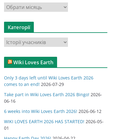
А
р
х
Категорії
і
в
К
и
а
т
Wiki Loves Earth
е
г
Only 3 days left until Wiki Loves Earth 2026
о
comes to an end!
2026-07-29
р
Take part in Wiki Loves Earth 2026 Bingo!
2026-
і
06-16
ї
6 weeks into Wiki Loves Earth 2026!
2026-06-12
WIKI LOVES EARTH 2026 HAS STARTED!
2026-05-
01
Happy Earth Day 2026!
2026-04-22