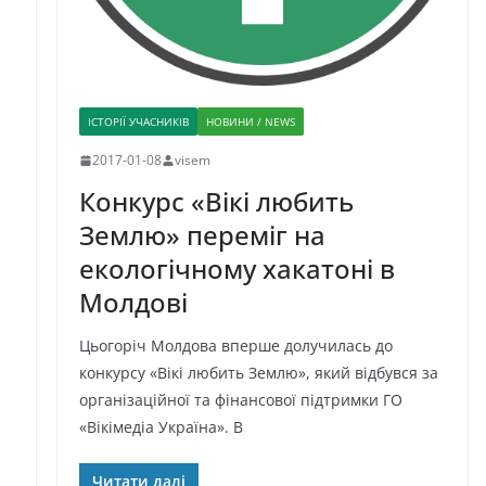
ІСТОРІЇ УЧАСНИКІВ
НОВИНИ / NEWS
2017-01-08
visem
Конкурс «Вікі любить
Землю» переміг на
екологічному хакатоні в
Молдові
Цьогоріч Молдова вперше долучилась до
конкурсу «Вікі любить Землю», який відбувся за
організаційної та фінансової підтримки ГО
«Вікімедіа Україна». В
Читати далі