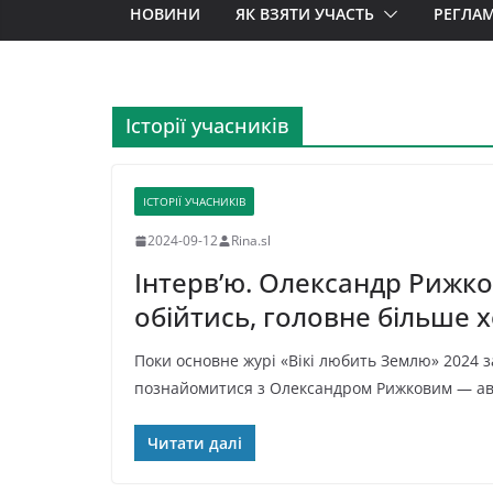
НОВИНИ
ЯК ВЗЯТИ УЧАСТЬ
РЕГЛА
Історії учасників
ІСТОРІЇ УЧАСНИКІВ
2024-09-12
Rina.sl
Інтерв’ю. Олександр Рижко
обійтись, головне більше 
Поки основне журі «Вікі любить Землю» 2024 
познайомитися з Олександром Рижковим — ав
Читати далі