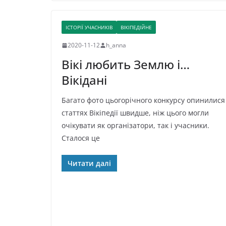
ІСТОРІЇ УЧАСНИКІВ
ВІКІПЕДІЙНЕ
2020-11-12
h_anna
Вікі любить Землю і…
Вікідані
Багато фото цьогорічного конкурсу опинилися
статтях Вікіпедії швидше, ніж цього могли
очікувати як організатори, так і учасники.
Сталося це
Читати далі