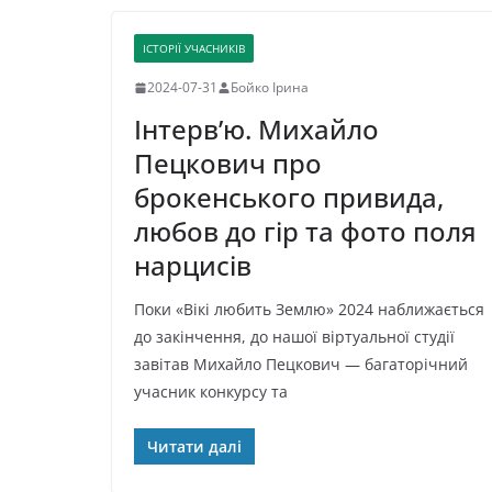
ІСТОРІЇ УЧАСНИКІВ
2024-07-31
Бойко Ірина
Інтерв’ю. Михайло
Пецкович про
брокенського привида,
любов до гір та фото поля
нарцисів
Поки «Вікі любить Землю» 2024 наближається
до закінчення, до нашої віртуальної студії
завітав Михайло Пецкович — багаторічний
учасник конкурсу та
Читати далі