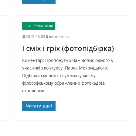
ІСТОРІЇ УЧАСНИКІВ
2015-06-05
mokrizzonni
І сміх і гріх (фотопідбірка)
Коментар: Пропонуємо Вам допис одного з
учасників конкурсу, Павла Мокрицького.
Підбірка смішних і сумних (у моєму
7
філософському обрамленні) фотокадрів,
схоплених
Читати далі