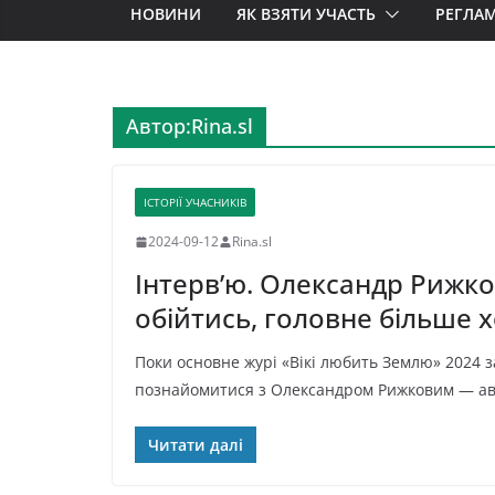
НОВИНИ
ЯК ВЗЯТИ УЧАСТЬ
РЕГЛА
Автор:
Rina.sl
ІСТОРІЇ УЧАСНИКІВ
2024-09-12
Rina.sl
Інтерв’ю. Олександр Рижко
обійтись, головне більше 
Поки основне журі «Вікі любить Землю» 2024 
познайомитися з Олександром Рижковим — ав
Читати далі