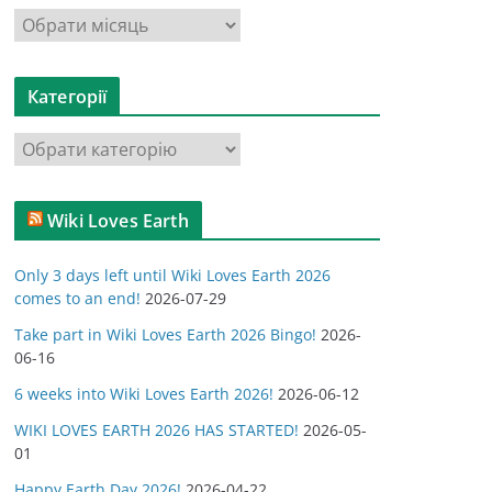
А
р
х
Категорії
і
в
К
и
а
т
Wiki Loves Earth
е
г
Only 3 days left until Wiki Loves Earth 2026
о
comes to an end!
2026-07-29
р
Take part in Wiki Loves Earth 2026 Bingo!
2026-
і
06-16
ї
6 weeks into Wiki Loves Earth 2026!
2026-06-12
WIKI LOVES EARTH 2026 HAS STARTED!
2026-05-
01
Happy Earth Day 2026!
2026-04-22