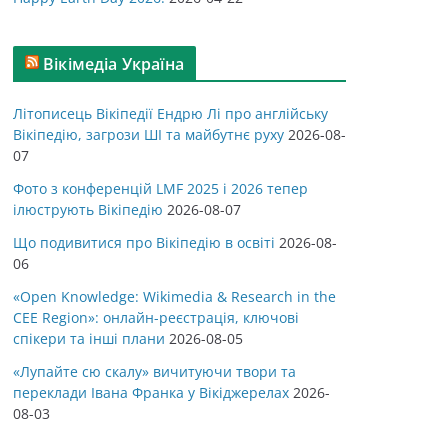
Вікімедіа Україна
Літописець Вікіпедії Ендрю Лі про англійську
Вікіпедію, загрози ШІ та майбутнє руху
2026-08-
07
Фото з конференцій LMF 2025 і 2026 тепер
ілюструють Вікіпедію
2026-08-07
Що подивитися про Вікіпедію в освіті
2026-08-
06
«Open Knowledge: Wikimedia & Research in the
CEE Region»: онлайн-реєстрація, ключові
спікери та інші плани
2026-08-05
«Лупайте сю скалу» вичитуючи твори та
переклади Івана Франка у Вікіджерелах
2026-
08-03