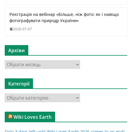
Реєстрація на вебінар «Більше, ніж фото: як і навіщо
фотографувати природу України»
2026-07-07
Архіви
А
р
х
Категорії
і
в
К
и
а
т
Wiki Loves Earth
е
г
Only 3 days left until Wiki Loves Earth 2026 comes to an end!