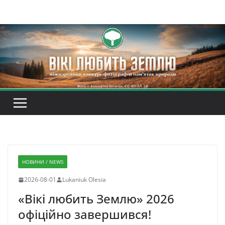
Перейти
до
вмісту
НОВИНИ / NEWS
2026-08-01
Lukaniuk Olesia
«Вікі любить Землю» 2026
офіційно завершився!