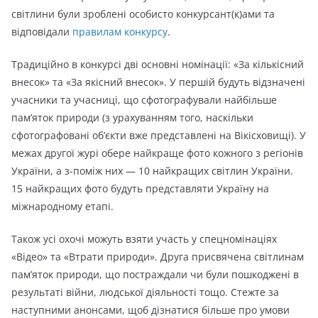
світлини були зроблені особисто конкурсант(к)ами та
відповідали
правилам конкурсу
.
Традиційно в конкурсі дві основні номінації: «За кількісний
внесок» та «За якісний внесок». У першій будуть відзначені
учасники та учасниці, що сфотографували найбільше
пам’яток природи (з урахуванням того, наскільки
сфотографовані об’єкти вже представлені на Вікісховищі). У
межах другої журі обере найкраще фото кожного з регіонів
України, а з-поміж них — 10 найкращих світлин України.
15 найкращих фото будуть представляти Україну на
міжнародному етапі.
Також усі охочі можуть взяти участь у спецномінаціях
«Відео» та «Втрати природи». Друга присвячена світлинам
пам’яток природи, що постраждали чи були пошкоджені в
результаті війни, людської діяльності тощо. Стежте за
наступними анонсами, щоб дізнатися більше про умови