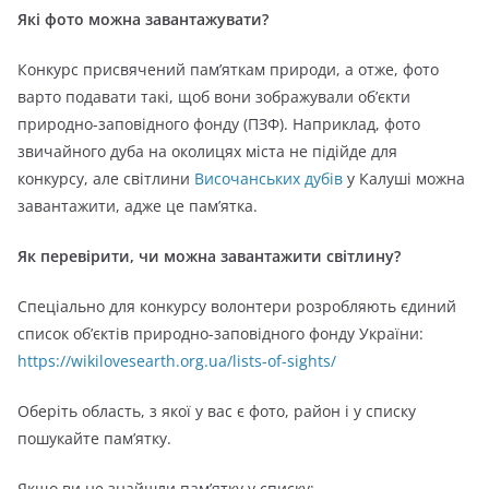
Які фото можна завантажувати?
Конкурс присвячений пам’яткам природи, а отже, фото
варто подавати такі, щоб вони зображували об’єкти
природно-заповідного фонду (ПЗФ). Наприклад, фото
звичайного дуба на околицях міста не підійде для
конкурсу, але світлини
Височанських дубів
у Калуші можна
завантажити, адже це пам’ятка.
Як перевірити, чи можна завантажити світлину?
Спеціально для конкурсу волонтери розробляють єдиний
список об’єктів природно-заповідного фонду України:
https://wikilovesearth.org.ua/lists-of-sights/
Оберіть область, з якої у вас є фото, район і у списку
пошукайте пам’ятку.
Якщо ви не знайшли пам’ятку у списку: