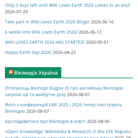
Only 3 days left until Wiki Loves Earth 2026 comes to an end!
о
2026-07-29
р
Take part in Wiki Loves Earth 2026 Bingo!
2026-06-16
і
ї
6 weeks into Wiki Loves Earth 2026!
2026-06-12
WIKI LOVES EARTH 2026 HAS STARTED!
2026-05-01
Happy Earth Day 2026!
2026-04-22
Вікімедіа Україна
Літописець Вікіпедії Ендрю Лі про англійську Вікіпедію,
загрози ШІ та майбутнє руху
2026-08-07
Фото з конференцій LMF 2025 і 2026 тепер ілюструють
Вікіпедію
2026-08-07
Що подивитися про Вікіпедію в освіті
2026-08-06
«Open Knowledge: Wikimedia & Research in the CEE Region»:
онлайн-реєстрація, ключові спікери та інші плани
2026-08-