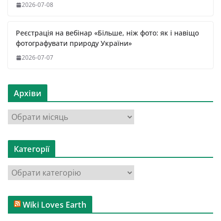
2026-07-08
Реєстрація на вебінар «Більше, ніж фото: як і навіщо
фотографувати природу України»
2026-07-07
Архіви
А
р
х
Категорії
і
в
К
и
а
т
Wiki Loves Earth
е
г