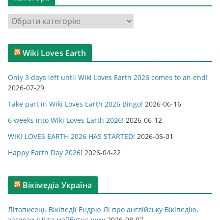
і
в
К
и
а
т
Wiki Loves Earth
е
г
Only 3 days left until Wiki Loves Earth 2026 comes to an end!
о
2026-07-29
р
Take part in Wiki Loves Earth 2026 Bingo!
2026-06-16
і
ї
6 weeks into Wiki Loves Earth 2026!
2026-06-12
WIKI LOVES EARTH 2026 HAS STARTED!
2026-05-01
Happy Earth Day 2026!
2026-04-22
Вікімедіа Україна
Літописець Вікіпедії Ендрю Лі про англійську Вікіпедію,
загрози ШІ та майбутнє руху
2026-08-07