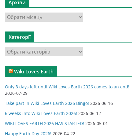
Архіви
А
р
х
Категорії
і
в
К
и
а
т
Wiki Loves Earth
е
г
Only 3 days left until Wiki Loves Earth 2026 comes to an end!
о
2026-07-29
р
Take part in Wiki Loves Earth 2026 Bingo!
2026-06-16
і
ї
6 weeks into Wiki Loves Earth 2026!
2026-06-12
WIKI LOVES EARTH 2026 HAS STARTED!
2026-05-01
Happy Earth Day 2026!
2026-04-22