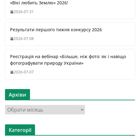
«Вікі любить Землю» 2026!
2026-07-31
Результати першого тижня конкурсу 2026
2026-07-08
Реєстрація на вебінар «Більше, ніж фото: як і навіщо
фотографувати природу України»
2026-07-07
Архіви
А
р
х
Категорії
і
в