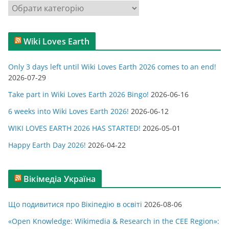
К
и
а
т
Wiki Loves Earth
е
г
Only 3 days left until Wiki Loves Earth 2026 comes to an end!
о
2026-07-29
р
Take part in Wiki Loves Earth 2026 Bingo!
2026-06-16
і
ї
6 weeks into Wiki Loves Earth 2026!
2026-06-12
WIKI LOVES EARTH 2026 HAS STARTED!
2026-05-01
Happy Earth Day 2026!
2026-04-22
Вікімедіа Україна
Що подивитися про Вікіпедію в освіті
2026-08-06
«Open Knowledge: Wikimedia & Research in the CEE Region»: