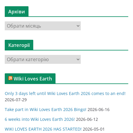
Архіви
А
р
х
Категорії
і
в
К
и
а
т
Wiki Loves Earth
е
г
Only 3 days left until Wiki Loves Earth 2026 comes to an end!
о
2026-07-29
р
Take part in Wiki Loves Earth 2026 Bingo!
2026-06-16
і
ї
6 weeks into Wiki Loves Earth 2026!
2026-06-12
WIKI LOVES EARTH 2026 HAS STARTED!
2026-05-01