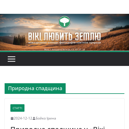
Перейти
до
вмісту
Природна спадщина
СТАТТІ
2024-12-12
Бойко Ірина