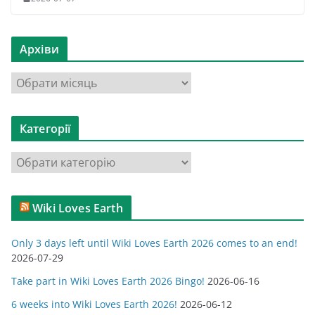
Архіви
А
р
х
Категорії
і
в
К
и
а
т
Wiki Loves Earth
е
г
Only 3 days left until Wiki Loves Earth 2026 comes to an end!
о
2026-07-29
р
Take part in Wiki Loves Earth 2026 Bingo!
2026-06-16
і
ї
6 weeks into Wiki Loves Earth 2026!
2026-06-12