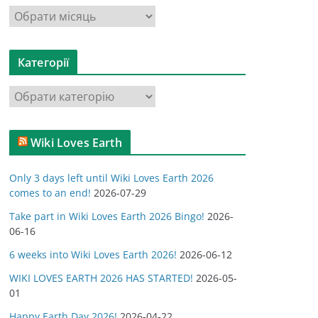
А
р
х
Категорії
і
в
К
и
а
т
Wiki Loves Earth
е
г
Only 3 days left until Wiki Loves Earth 2026
о
comes to an end!
2026-07-29
р
Take part in Wiki Loves Earth 2026 Bingo!
2026-
і
06-16
ї
6 weeks into Wiki Loves Earth 2026!
2026-06-12
WIKI LOVES EARTH 2026 HAS STARTED!
2026-05-
01
Happy Earth Day 2026!
2026-04-22