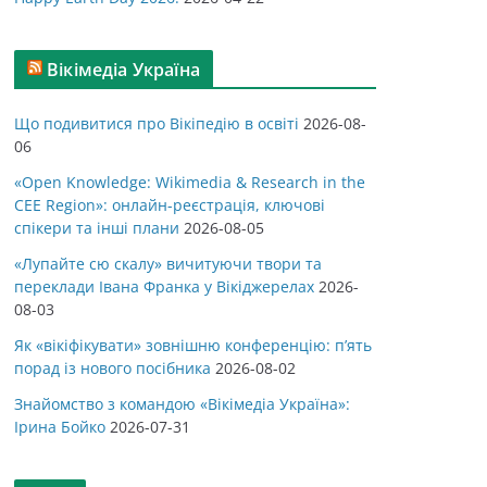
Вікімедіа Україна
Що подивитися про Вікіпедію в освіті
2026-08-
06
«Open Knowledge: Wikimedia & Research in the
CEE Region»: онлайн-реєстрація, ключові
спікери та інші плани
2026-08-05
«Лупайте сю скалу» вичитуючи твори та
переклади Івана Франка у Вікіджерелах
2026-
08-03
Як «вікіфікувати» зовнішню конференцію: п’ять
порад із нового посібника
2026-08-02
Знайомство з командою «Вікімедіа Україна»:
Ірина Бойко
2026-07-31