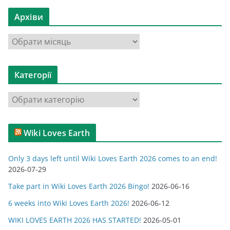
Архіви
А
р
х
Категорії
і
в
К
и
а
т
Wiki Loves Earth
е
г
Only 3 days left until Wiki Loves Earth 2026 comes to an end!
о
2026-07-29
р
Take part in Wiki Loves Earth 2026 Bingo!
2026-06-16
і
ї
6 weeks into Wiki Loves Earth 2026!
2026-06-12
WIKI LOVES EARTH 2026 HAS STARTED!
2026-05-01