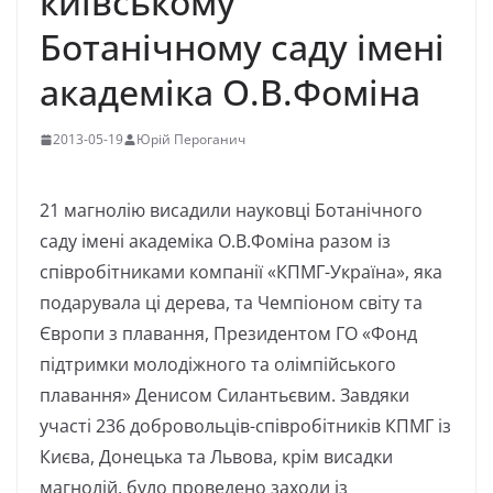
київському
Ботанічному саду імені
академіка О.В.Фоміна
2013-05-19
Юрій Пероганич
21 магнолію висадили науковці Ботанічного
саду імені академіка О.В.Фоміна разом із
співробітниками компанії «КПМГ-Україна», яка
подарувала ці дерева, та Чемпіоном світу та
Європи з плавання, Президентом ГО «Фонд
підтримки молодіжного та олімпійського
плавання» Денисом Силантьєвим. Завдяки
участі 236 добровольців-співробітників КПМГ із
Києва, Донецька та Львова, крім висадки
магнолій, було проведено заходи із