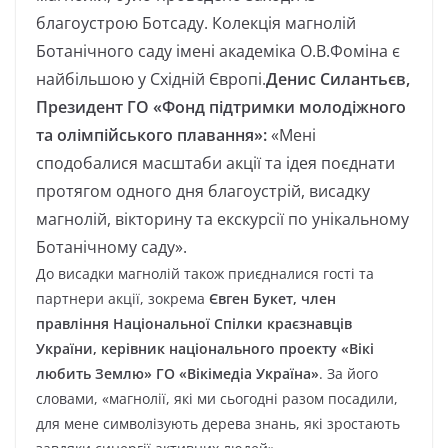
благоустрою Ботсаду. Колекція магнолій
Ботанічного саду імені академіка О.В.Фоміна є
найбільшою у Східній Європі.
Денис Силантьєв,
Президент ГО «Фонд підтримки молодіжного
та олімпійського плавання»:
«Мені
сподобалися масштаби акції та ідея поєднати
протягом одного дня благоустрій, висадку
магнолій, вікторину та екскурсії по унікальному
Ботанічному саду».
До висадки магнолій також приєдналися гості та
партнери акції, зокрема
Євген Букет, член
правління Національної Спілки краєзнавців
України, керівник національного проекту «Вікі
любить Землю» ГО «Вікімедіа Україна»
. За його
словами, «магнолії, які ми сьогодні разом посадили,
для мене символізують дерева знань, які зростають