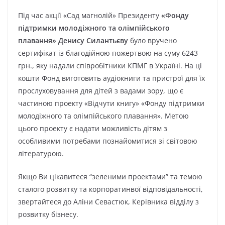
Під час акції «Сад магнолій» Президенту
«Фонду
підтримки молодіжного та олімпійського
плавання» Денису Силантьєву
було вручено
сертифікат із благодійною пожертвою на суму 6243
грн., яку надали співробітники КПМГ в Україні. На ці
кошти Фонд виготовить аудіокниги та пристрої для їх
прослуховування для дітей з вадами зору, що є
частиною проекту «Відчути книгу» «Фонду підтримки
молодіжного та олімпійського плавання». Метою
цього проекту є надати можливість дітям з
особливими потребами познайомитися зі світовою
літературою.
Якщо Ви цікавитеся “зеленими проектами” та темою
сталого розвитку та корпоратинвої відповідальності,
звертайтеся до Аліни Севастюк, Керівника відділу з
розвитку бізнесу.