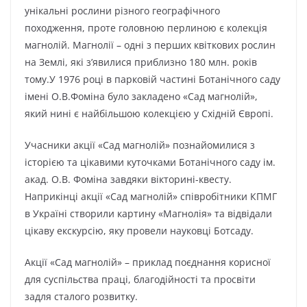
унікальні рослини різного географічного
походження, проте головною перлиною є колекція
магнолій. Магнолії – одні з перших квіткових рослин
на Землі, які з’явилися приблизно 180 млн. років
тому.У 1976 році в парковій частині Ботанічного саду
імені О.В.Фоміна було закладено «Сад магнолій»,
який нині є найбільшою колекцією у Східній Європі.
Учасники акції «Сад магнолій» познайомилися з
історією та цікавими куточками Ботанічного саду ім.
акад. О.В. Фоміна завдяки вікторині-квесту.
Наприкінці акції «Сад магнолій» співробітники КПМГ
в Україні створили картину «Магнолія» та відвідали
цікаву екскурсію, яку провели науковці Ботсаду.
Акції «Сад магнолій» – приклад поєднання корисної
для суспільства праці, благодійності та просвіти
задля сталого розвитку.