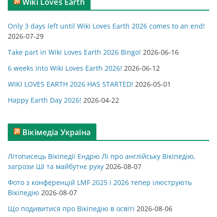
Wiki Loves Earth
е
г
Only 3 days left until Wiki Loves Earth 2026 comes to an end!
о
2026-07-29
р
Take part in Wiki Loves Earth 2026 Bingo!
2026-06-16
і
ї
6 weeks into Wiki Loves Earth 2026!
2026-06-12
WIKI LOVES EARTH 2026 HAS STARTED!
2026-05-01
Happy Earth Day 2026!
2026-04-22
Вікімедіа Україна
Літописець Вікіпедії Ендрю Лі про англійську Вікіпедію,
загрози ШІ та майбутнє руху
2026-08-07
Фото з конференцій LMF 2025 і 2026 тепер ілюструють
Вікіпедію
2026-08-07
Що подивитися про Вікіпедію в освіті
2026-08-06