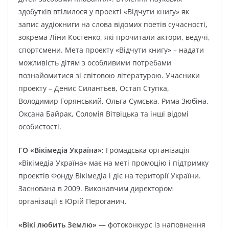
здобутків втілилося у проекті «Відчути книгу» як
запис аудіокниги на слова відомих поетів сучасності,
зокрема Ліни Костенко, які прочитали актори, ведучі,
спортсмени. Мета проекту «Відчути книгу» – надати
можливість дітям з особливими потребами
познайомитися зі світовою літературою. Учасники
проекту – Денис Силантьєв, Остап Ступка,
Володимир Горянський, Ольга Сумська, Рима Зюбіна,
Оксана Байрак, Соломія Вітвіцька та інші відомі
особистості.
ГО «Вікімедіа Україна»:
Громадська організація
«Вікімедіа Україна» має на меті промоцію і підтримку
проектів Фонду Вікімедіа і діє на території України.
Заснована в 2009. Виконавчим директором
організації є Юрій Пероганич.
«Вікі любить Землю»
— фотоконкурс із наповнення