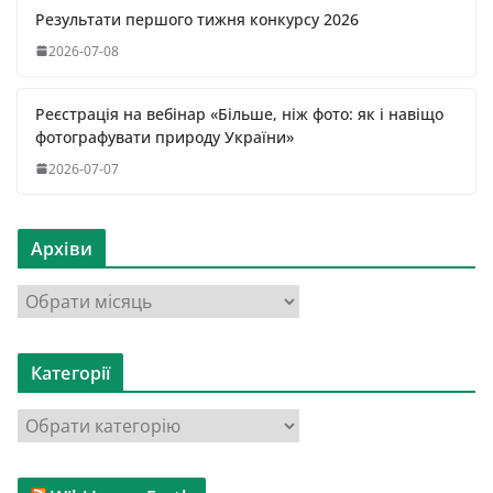
Результати першого тижня конкурсу 2026
2026-07-08
Реєстрація на вебінар «Більше, ніж фото: як і навіщо
фотографувати природу України»
2026-07-07
Архіви
А
р
х
Категорії
і
в
К
и
а
т