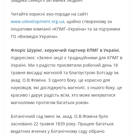
завдяки синергії активних людей».
Читайте корисні еко-поради на сайті
www.sdevelopment.org.ua
, щойно створеному за
ініціативи компанії «КПМГ–Україна» та за підтримки
ГО «Вікімедіа Україна».
Флоріс Шурінг, керуючий партнер КПМГ в Україні,
підкреслює: «Зелені акції є традиційними для КПМГ в
Україні. Ми з радістю присвятили робочий день 18
травня висадці магнолій та благоустрою Ботсаду ім.
акад. О.В.Фоміна. З одного боку, це корисно для
науковців, які досліджують магнолії, з іншого боку, це
красиво і дарує радість всім, хто може милуватися
магноліями протягом багатьох років».
Ботанічний сад імені ім. акад. О.В.Фоміна було
засновано 22 травня 1839 року. Працею багатьох
видатних вчених у Ботанічному саду зібрано