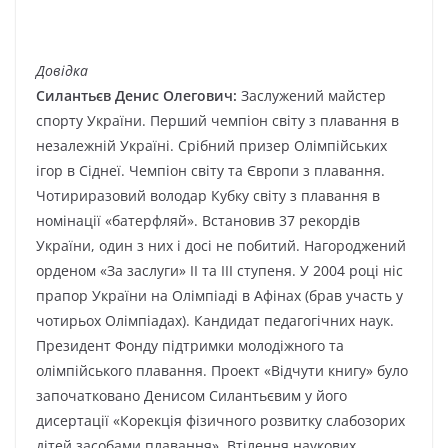
Довідка
Силантьєв Денис Олегович:
Заслужений майстер
спорту України. Перший чемпіон світу з плавання в
незалежній Україні. Срібний призер Олімпійських
ігор в Сіднеї. Чемпіон світу та Європи з плавання.
Чотириразовий володар Кубку світу з плавання в
номінації «батерфляй». Встановив 37 рекордів
України, один з них і досі не побитий. Нагороджений
орденом «За заслуги» ІІ та ІІІ ступеня. У 2004 році ніс
прапор України на Олімпіаді в Афінах (брав участь у
чотирьох Олімпіадах). Кандидат педагогічних наук.
Президент Фонду підтримки молодіжного та
олімпійського плавання. Проект «Відчути книгу» було
започатковано Денисом Силантьєвим у його
дисертації «Корекція фізичного розвитку слабозорих
дітей засобами плавання». Втілення наукових