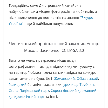
Традиційно, саме Дністровський каньйон є
найулюбленішим місцем фотографів та любителів, а
після включення до номінантів на звання
“7 чудес
України”
– ще й найбільш популярним.
Чистилівський орнітологічний заказник. Автор:
Микола Василечко. CC BY-SA 3.0
Багато не менш прекрасних місць як для
фотографування, так і для відпочинку чи туризму є
на території області, хоча світлин звідки на конкурс
завантажено не було. Це і
Жежавський
,
Обіжевський
,
Голицький
ботанічні заказники,
урочище Трубчин
,
Скала-Подільський парк
,
Хоростківський державний
дендрологічний парк
та інші.