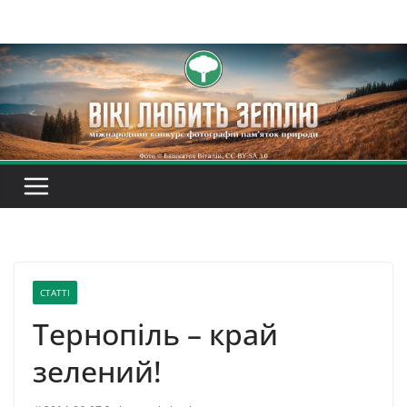
Перейти
до
вмісту
СТАТТІ
Тернопіль – край
зелений!