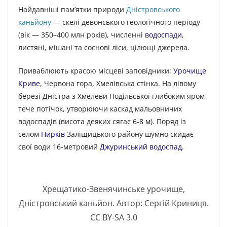
Найдавніші пам’ятки природи
Дністровського
каньйону
— скелі девонського геологічного періоду
(вік — 350–400 млн років), численні
водоспади
,
листяні, мішані та соснові ліси, цілющі джерела.
Приваблюють красою місцеві заповідники:
Урочище
Криве
, Червона гора, Хмелівська стінка. На лівому
березі Дністра з Хмелеви Подільської глибоким яром
тече потічок, утворюючи каскад мальовничих
водоспадів (висота деяких сягає 6-8 м). Поряд із
селом
Нирків
Заліщицького району шумно скидає
свої води 16-метровий
Джуринський водоспад
.
Хрещатико-Звенячинське урочище,
Дністровський каньйон. Автор: Сергій Криниця.
CC BY-SA 3.0