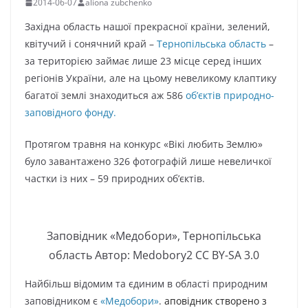
2014-06-07
aliona zubchenko
Західна область нашої прекрасної країни, зелений,
квітучий і сонячний край –
Тернопільська область
–
за територією займає лише 23 місце серед інших
регіонів України, але на цьому невеликому клаптику
багатої землі знаходиться аж 586
об’єктів природно-
заповідного фонду.
Протягом травня на конкурс «Вікі любить Землю»
було завантажено 326 фотографій лише невеличкої
частки із них – 59 природних об’єктів.
Заповідник «Медобори», Тернопільська
область Автор: Medobory2 CC BY-SA 3.0
Найбільш відомим та єдиним в області природним
заповідником є
«Медобори»
.
аповідник створено з