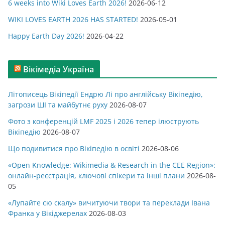
ї
6 weeks into Wiki Loves Earth 2026!
2026-06-12
WIKI LOVES EARTH 2026 HAS STARTED!
2026-05-01
Happy Earth Day 2026!
2026-04-22
Вікімедіа Україна
Літописець Вікіпедії Ендрю Лі про англійську Вікіпедію,
загрози ШІ та майбутнє руху
2026-08-07
Фото з конференцій LMF 2025 і 2026 тепер ілюструють
Вікіпедію
2026-08-07
Що подивитися про Вікіпедію в освіті
2026-08-06
«Open Knowledge: Wikimedia & Research in the CEE Region»:
онлайн-реєстрація, ключові спікери та інші плани
2026-08-
05
«Лупайте сю скалу» вичитуючи твори та переклади Івана
Франка у Вікіджерелах
2026-08-03