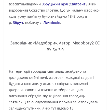
всесвітньовідомий
Збруцький ідол
(
Святовит
), який
відображав божество слов’ян. Цю унікальну історико-
культурну пам’ятку було знайдено 1848 року в
р.
Збруч
, поблизу с.
Личківців
.
Заповідник «Медобори». Автор: Medobory2 CC
BY-SA 3.0
На території городищ-святилищ знайдено та
досліджено хлібні печі, жертовні колодязі та довгі
будинки-контини, у яких, як свідчать письмові
джерела, слов’яни-язичники збирались для
виконання обрядів. Функціювання городищ-
святилищ та обслуговування прочан забезпечували
селища-супутники, яких тут відомо 15.