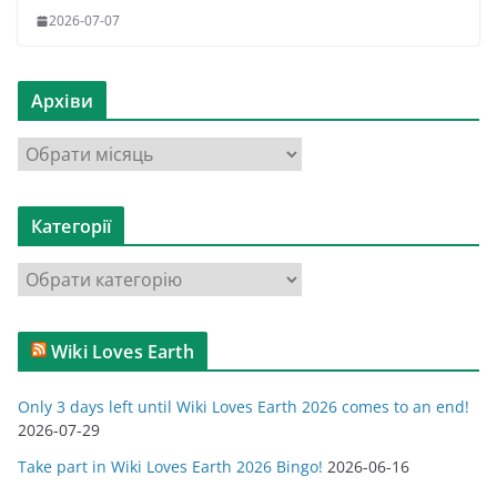
2026-07-07
Архіви
А
р
х
Категорії
і
в
К
и
а
т
Wiki Loves Earth
е
г
Only 3 days left until Wiki Loves Earth 2026 comes to an end!
о
2026-07-29
р
Take part in Wiki Loves Earth 2026 Bingo!
2026-06-16
і