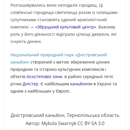
Розташовувались вони неподалік городищ. Ці
слов’янські городища-святилища разом із селищами-
супутниками становлять єдиний археологічний
комплекс —
«Збруцький культовий центр»
. Важливу
роль у його діяльності відіграли цілющі джерела, які
існують донині.
Національний природний парк «Дністровський
каньйон»
створений з метою збереження цінних
природних та історико-культурних комплексів і
об’єктів
лісостепової зони
, в районі середньої течії
річки
Дністер
. Є найбільшим
каньйон
ом в Україні та
одним з найбільших у Європі.
Дністровський каньйон, Тернопільська область
Автор: Mykola Swarnyk CC BY-SA 3.0