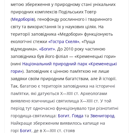
метою збереження у природному стані унікальних
природних комплексів Подільських Товтр
(
Медоборів
), генофонду рослинного і тваринного
світу та використання їх у наукових цілях. На
території заповідника «Медобори» функціонують
екологічні стежки
«Гостра Скеля»
, «Пуща
відлюдника»,
«Богит»
. До 2010 року частиною
заповідника був його філіал — «Кременецькі гори»
(нині
Національний природний парк «Кременецькі
гори»
). Заповідник є цінною пам’яткою не лише
завдяки своїм природним багатствам, але й історії.
Так, б
агатою є територія заповідника на історичні
пам’ятки, які датуються Х—ХІІІ ст. Археологами
виявлено язичницькі святилища Х—ХІІІ ст. У той
період тут одночасно функціонувало три різнотипні
городища-святилища:
Богит
,
Ґовда
та
Звенигород
.
Найкраще збереженим виявилось капище на
горі
Богит
, де в Х—ХІІІ ст. стояв