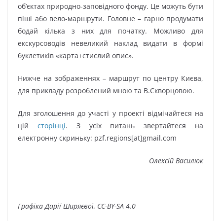
об’єктах природно-заповідного фонду. Це можуть бути
піші або вело-маршрути. Головне – гарно продумати
бодай кілька з них для початку. Можливо для
екскурсоводів невеликий наклад видати в формі
буклетиків «карта+стислий опис».
Нижче на зображеннях – маршрут по центру Києва,
для прикладу розроблений мною та В.Скворцовою.
Для зголошення до участі у проекті відмічайтеся на
цій
сторінці
. З усіх питань звертайтеся на
електронну скриньку: pzf.regions[at]gmail.com
Олексій Василюк
Графіка Дарії Ширяєвої, CC-BY-SA 4.0