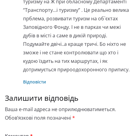
туризму на Ж при обласному Департаменті
“Транспорту…і туризму” . Це реально велика
прблема, розвивати туризм на об`єктах
Заповідного Фонду. І не в парках чи межі
дубів в місті а саме в дикій природі.
Подумайте двічі..а краще тричі. Бо ніхто не
зможе і не стане контролювати що хто і
кудою їздить на тих маршрутах, і як
дотримується прироодохоронного припису.
Відповісти
Залишити відповідь
Ваша e-mail адреса не оприлюднюватиметься.
Обов’язкові поля позначені
*
Коментар
*