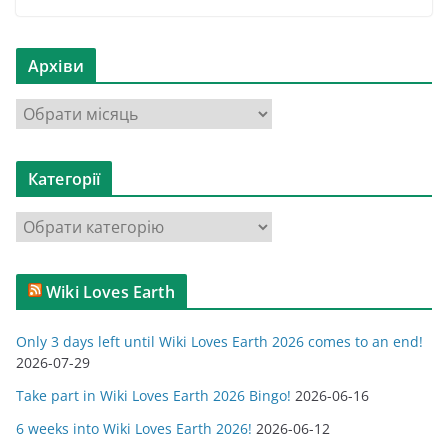
Архіви
А
р
х
Категорії
і
в
К
и
а
т
Wiki Loves Earth
е
г
Only 3 days left until Wiki Loves Earth 2026 comes to an end!
о
2026-07-29
р
Take part in Wiki Loves Earth 2026 Bingo!
2026-06-16
і
ї
6 weeks into Wiki Loves Earth 2026!
2026-06-12