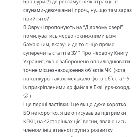
брошури (!) де рекламує їх як атракції, із
саунами-дєвочками і проч., ну…що там зараз
прийнято?
В Овручі пропонують на “Дідовому озері”
помилуватись червонокнижними всім
бажаючим, вказучи де то є -що прямо
суперечить статті в ЗУ ” Про Червону Книгу
України”, якою заборонено оприлюднювати
точне місцезнаходження об`єктів ЧК. (кста,
на конкурсі також мелькало фото об`єкта ЧУ
із прикріпленими до файла в Екзіі gps-коорд.
🙁 )
І це перші ластівки..і це якщо дуже коротко.
БО не коротко, я це описував за підтримки
КЕКЦ на 42сторінках цієї весни, являючись
членом ініціативної групи з розвитку