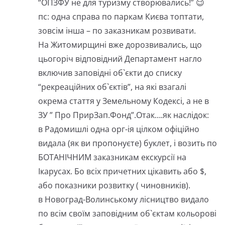
“ОПЗФУ не для туризму створювались!” 😉
пс: одна справа по паркам Києва топтати,
зовсім інша – по заказникам розвивати.
На Житомирщині вже дорозвивались, що
цьогоріч відповідний Департамент нагло
включив заповідні об`єкти до списку
“рекреаційних об`єктів”, на які взагалі
окрема стаття у Земельному Кодексі, а не в
ЗУ ” Про ПрирЗап.Фонд”.Отак….як наслідок:
в Радомишлі одна орг-ія цілком офіційно
видала (як ви пропонуєте) буклет, і возить по
БОТАНІЧНИМ заказникам екскурсії на
Ікарусах. Бо всіх причетних цікавить або $,
або показники розвитку ( чиновників).
в Новоград-Волинському лісництво видало
по всім своїм заповідним об`єктам кольорові