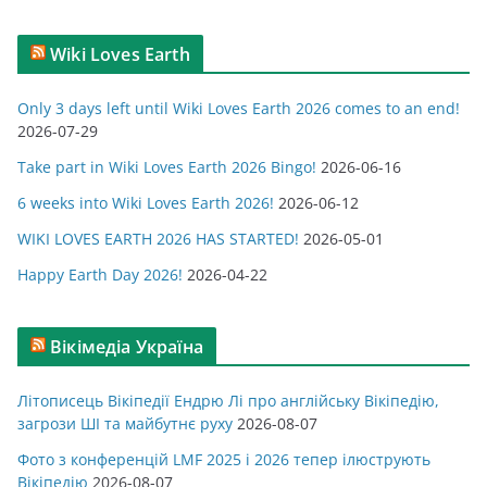
а
т
Wiki Loves Earth
е
г
Only 3 days left until Wiki Loves Earth 2026 comes to an end!
о
2026-07-29
р
Take part in Wiki Loves Earth 2026 Bingo!
2026-06-16
і
ї
6 weeks into Wiki Loves Earth 2026!
2026-06-12
WIKI LOVES EARTH 2026 HAS STARTED!
2026-05-01
Happy Earth Day 2026!
2026-04-22
Вікімедіа Україна
Літописець Вікіпедії Ендрю Лі про англійську Вікіпедію,
загрози ШІ та майбутнє руху
2026-08-07
Фото з конференцій LMF 2025 і 2026 тепер ілюструють
Вікіпедію
2026-08-07