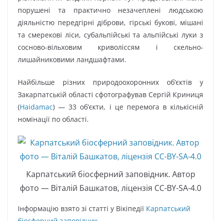
порушені та практично незачеплені людською
діяльністю передгірні діброви, гірські букові, мішані
та смерекові ліси, субальпійські та альпійські луки з
сосново-вільховим криволіссям і скельно-
лишайниковими ландшафтами.
Найбільше різних природоохоронних об’єктів у
Закарпатській області сфотографував Сергій Криниця
(
Haidamac
) — 33 об’єкти, і це перемога в кількісній
номінації по області.
Карпатський біосферний заповідник. Автор
фото — Віталій Башкатов, ліцензія CC-BY-SA-4.0
Інформацію взято зі статті у Вікіпедії
Карпатський
біосферний заповідник
.