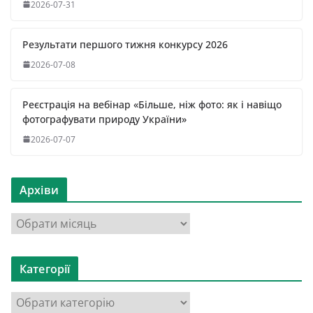
2026-07-31
Результати першого тижня конкурсу 2026
2026-07-08
Реєстрація на вебінар «Більше, ніж фото: як і навіщо
фотографувати природу України»
2026-07-07
Архіви
А
р
х
Категорії
і
в
К
и