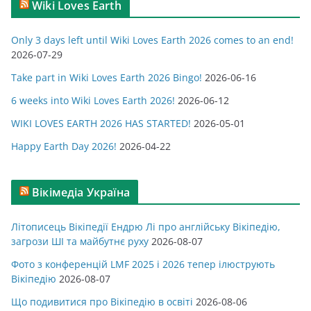
Wiki Loves Earth
е
г
Only 3 days left until Wiki Loves Earth 2026 comes to an end!
о
2026-07-29
р
Take part in Wiki Loves Earth 2026 Bingo!
2026-06-16
і
ї
6 weeks into Wiki Loves Earth 2026!
2026-06-12
WIKI LOVES EARTH 2026 HAS STARTED!
2026-05-01
Happy Earth Day 2026!
2026-04-22
Вікімедіа Україна
Літописець Вікіпедії Ендрю Лі про англійську Вікіпедію,
загрози ШІ та майбутнє руху
2026-08-07
Фото з конференцій LMF 2025 і 2026 тепер ілюструють
Вікіпедію
2026-08-07
Що подивитися про Вікіпедію в освіті
2026-08-06