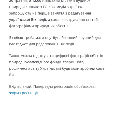
20 травня, о 12:00
Київський міський Будинок
природи спільно з ГО «Вікімедіа Україна»
запрошують на
перше заняття з редагування
української Вікіпедії
, а саме ілюстрування статей
фотографіями природних об’єктів.
З собою треба мати ноутбук або інший зручний для
вас гаджет для редагування Вікіпедії.
Також можна підготувати цифрові фотографії об’єктів
природно-заповідного фонду, тваринного,
рослинного світу України, які будь-коли зробили саме
Ви.
Вхід вільний. Попередня реєстрація обов’язкова.
Форма реєстації.