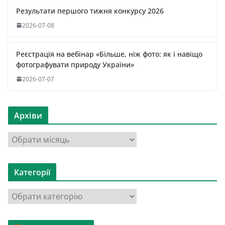
Результати першого тижня конкурсу 2026
2026-07-08
Реєстрація на вебінар «Більше, ніж фото: як і навіщо
фотографувати природу України»
2026-07-07
Архіви
А
р
х
Категорії
і
в
К
и
а
т