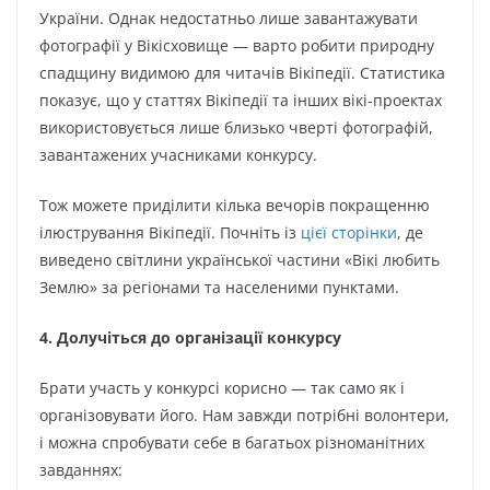
України. Однак недостатньо лише завантажувати
фотографії у Вікісховище — варто робити природну
спадщину видимою для читачів Вікіпедії. Статистика
показує, що у статтях Вікіпедії та інших вікі-проектах
використовується лише близько чверті фотографій,
завантажених учасниками конкурсу.
Тож можете приділити кілька вечорів покращенню
ілюстрування Вікіпедії. Почніть із
цієї сторінки
, де
виведено світлини української частини «Вікі любить
Землю» за регіонами та населеними пунктами.
4. Долучіться до організації конкурсу
Брати участь у конкурсі корисно — так само як і
організовувати його. Нам завжди потрібні волонтери,
і можна спробувати себе в багатьох різноманітних
завданнях: