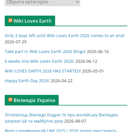
К
и
а
т
Wiki Loves Earth
е
г
Only 3 days left until Wiki Loves Earth 2026 comes to an end!
о
2026-07-29
р
Take part in Wiki Loves Earth 2026 Bingo!
2026-06-16
і
ї
6 weeks into Wiki Loves Earth 2026!
2026-06-12
WIKI LOVES EARTH 2026 HAS STARTED!
2026-05-01
Happy Earth Day 2026!
2026-04-22
Вікімедіа Україна
Літописець Вікіпедії Ендрю Лі про англійську Вікіпедію,
загрози ШІ та майбутнє руху
2026-08-07
Фото з конференцій LMF 2025 і 2026 тепер ілюструють