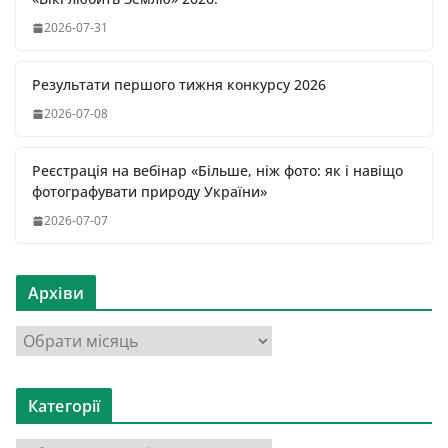
2026-07-31
Результати першого тижня конкурсу 2026
2026-07-08
Реєстрація на вебінар «Більше, ніж фото: як і навіщо
фотографувати природу України»
2026-07-07
Архіви
А
р
х
Категорії
і
в