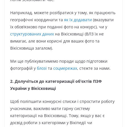
Наприклад, можете розібратися у тому, як працюють
географічні координати та
як їх додавати
(вказувати
їх обов’язково при поданні фото на конкурс), чи у
структурованих даних
на Вікісховищі (ВЛЗ їх не
вимагає, але вони корисні для ваших фото та
Вікісховища загалом).
Ми ще публікуватимемо поради щодо підготовки
фотографій у
блозі
та
соцмережах
, стежте за нами.
2. Долучіться до категоризації об’єктів ПЗФ
України у Вікісховищі
Щоб поліпшити конкурсні списки і спростити роботу
учасникам, важливо мати гарну систему
категоризації на Вікісховищі. Тому, якщо у вас є
досвід роботи з категоріями у Вікіпедії чи