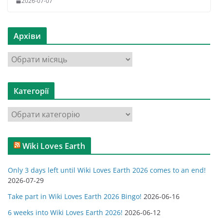
2026-07-07
Архіви
А
р
х
Категорії
і
в
К
и
а
т
Wiki Loves Earth
е
г
Only 3 days left until Wiki Loves Earth 2026 comes to an end!
о
2026-07-29
р
Take part in Wiki Loves Earth 2026 Bingo!
2026-06-16
і
ї
6 weeks into Wiki Loves Earth 2026!
2026-06-12