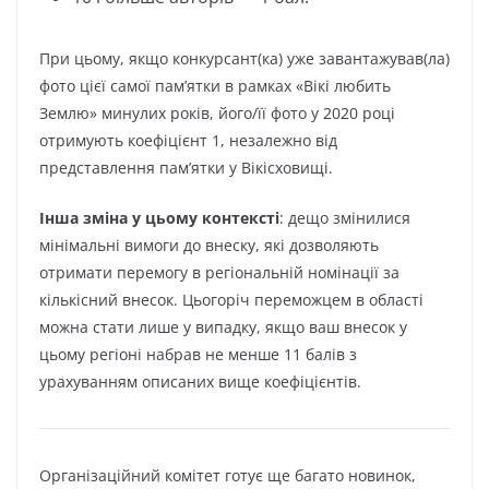
При цьому, якщо конкурсант(ка) уже завантажував(ла)
фото цієї самої пам’ятки в рамках «Вікі любить
Землю» минулих років, його/її фото у 2020 році
отримують коефіцієнт 1, незалежно від
представлення пам’ятки у Вікісховищі.
Інша зміна у цьому контексті
: дещо змінилися
мінімальні вимоги до внеску, які дозволяють
отримати перемогу в регіональній номінації за
кількісний внесок. Цьогоріч переможцем в області
можна стати лише у випадку, якщо ваш внесок у
цьому регіоні набрав не менше 11 балів з
урахуванням описаних вище коефіцієнтів.
Організаційний комітет готує ще багато новинок,