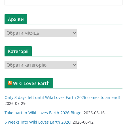
Архіви
А
р
х
Категорії
і
в
К
и
а
т
Wiki Loves Earth
е
г
Only 3 days left until Wiki Loves Earth 2026 comes to an end!
о
2026-07-29
р
Take part in Wiki Loves Earth 2026 Bingo!
2026-06-16
і
ї
6 weeks into Wiki Loves Earth 2026!
2026-06-12