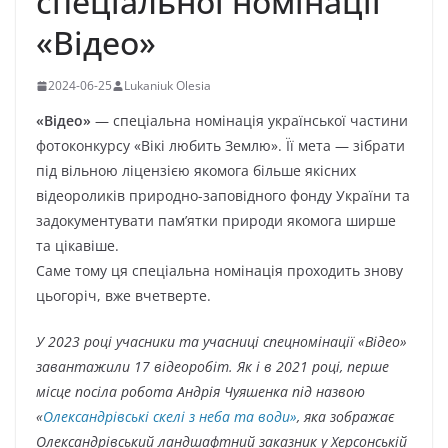
спеціальної номінації
«Відео»
2024-06-25
Lukaniuk Olesia
«Відео»
— спеціальна номінація української частини
фотоконкурсу «Вікі любить Землю». Її мета — зібрати
під вільною ліцензією якомога більше якісних
відеороликів природно-заповідного фонду України та
задокументувати пам’ятки природи якомога ширше
та цікавіше.
Саме тому ця спеціальна номінація проходить знову
цьогоріч, вже вчетверте.
У 2023 році учасники та учасниці спецномінації «Відео»
завантажили 17 відеоробіт. Як і в 2021 році, перше
місце посіла робота Андрія Чуяшенка під назвою
«
Олександрівські скелі з неба та води»
, яка зображає
Олександрівський ландшафтний заказник у Херсонській