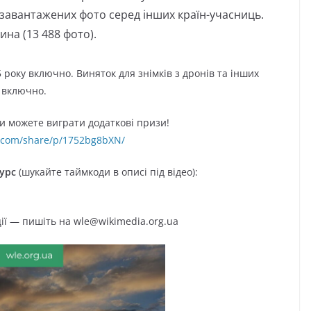
ю завантажених фото серед інших країн-учасниць.
ина (13 488 фото).
року включно. Виняток для знімків з дронів та інших
у включно.
ви можете виграти додаткові призи!
.com/share/p/1752bg8bXN/
курс
(шукайте таймкоди в описі під відео):
ії — пишіть на wle@wikimedia.org.ua