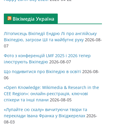
Вікімедіа Україна
Літописець Вікіпедії Ендрю Лі про англійську
Вікіпедію, загрози ШІ та майбутнє руху
2026-08-
07
Фото з конференцій LMF 2025 і 2026 тепер
ілюструють Вікіпедію
2026-08-07
Що подивитися про Вікіпедію в освіті
2026-08-
06
«Open Knowledge: Wikimedia & Research in the
CEE Region»: онлайн-реєстрація, ключові
спікери та інші плани
2026-08-05
«Лупайте сю скалу» вичитуючи твори та
переклади Івана Франка у Вікіджерелах
2026-
08-03