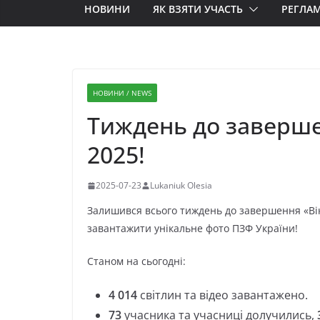
НОВИНИ
ЯК ВЗЯТИ УЧАСТЬ
РЕГЛА
НОВИНИ / NEWS
Тиждень до заверше
2025!
2025-07-23
Lukaniuk Olesia
Залишився всього тиждень до завершення «Вік
завантажити унікальне фото ПЗФ України!
Станом на сьогодні:
4 014
світлин та відео завантажено.
73
учасника та учасниці долучились,