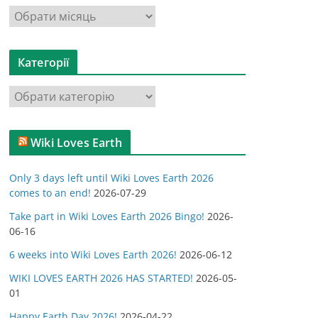
А
р
х
Категорії
і
в
К
и
а
т
Wiki Loves Earth
е
г
Only 3 days left until Wiki Loves Earth 2026
о
comes to an end!
2026-07-29
р
Take part in Wiki Loves Earth 2026 Bingo!
2026-
і
06-16
ї
6 weeks into Wiki Loves Earth 2026!
2026-06-12
WIKI LOVES EARTH 2026 HAS STARTED!
2026-05-
01
Happy Earth Day 2026!
2026-04-22