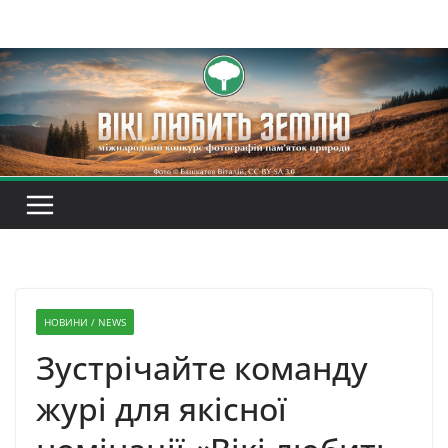
Перейти
до
вмісту
НОВИНИ / NEWS
Зустрічайте команду
журі для якісної