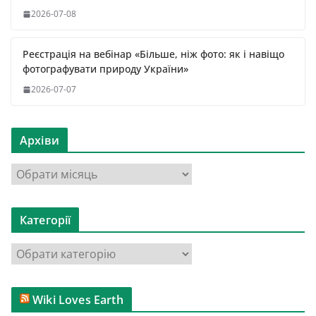
2026-07-08
Реєстрація на вебінар «Більше, ніж фото: як і навіщо
фотографувати природу України»
2026-07-07
Архіви
А
р
х
Категорії
і
в
К
и
а
т
Wiki Loves Earth
е