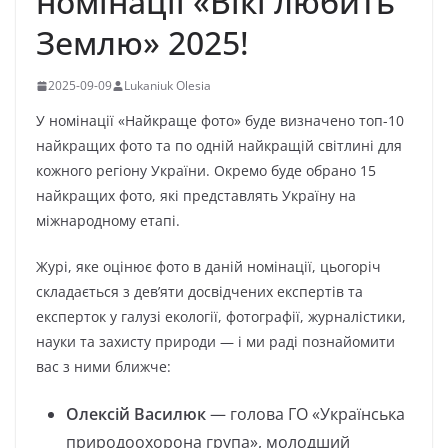
номінації «Вікі любить
Землю» 2025!
2025-09-09
Lukaniuk Olesia
У номінації «Найкраще фото» буде визначено топ-10
найкращих фото та по одній найкращій світлині для
кожного регіону України. Окремо буде обрано 15
найкращих фото, які представлять Україну на
міжнародному етапі.
Журі, яке оцінює фото в даній номінації, цьогоріч
складається з дев’яти досвідчених експертів та
експерток у галузі екології, фотографії, журналістики,
науки та захисту природи — і ми раді познайомити
вас з ними ближче:
Олексій Василюк
— голова ГО «Українська
природоохорона група», молодший