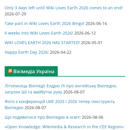
г
Only 3 days left until Wiki Loves Earth 2026 comes to an end!
о
2026-07-29
р
Take part in Wiki Loves Earth 2026 Bingo!
2026-06-16
і
ї
6 weeks into Wiki Loves Earth 2026!
2026-06-12
WIKI LOVES EARTH 2026 HAS STARTED!
2026-05-01
Happy Earth Day 2026!
2026-04-22
Вікімедіа Україна
Літописець Вікіпедії Ендрю Лі про англійську Вікіпедію,
загрози ШІ та майбутнє руху
2026-08-07
Фото з конференцій LMF 2025 і 2026 тепер ілюструють
Вікіпедію
2026-08-07
Що подивитися про Вікіпедію в освіті
2026-08-06
«Open Knowledge: Wikimedia & Research in the CEE Region»: