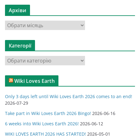
Архіви
А
р
х
Категорії
і
в
К
и
а
т
Wiki Loves Earth
е
г
Only 3 days left until Wiki Loves Earth 2026 comes to an end!
о
2026-07-29
р
Take part in Wiki Loves Earth 2026 Bingo!
2026-06-16
і
ї
6 weeks into Wiki Loves Earth 2026!
2026-06-12
WIKI LOVES EARTH 2026 HAS STARTED!
2026-05-01