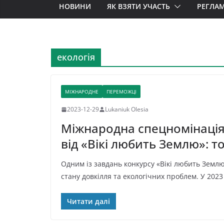
НОВИНИ
ЯК ВЗЯТИ УЧАСТЬ
РЕГЛА
екологія
МІЖНАРОДНЕ
ПЕРЕМОЖЦІ
2023-12-29
Lukaniuk Olesia
Міжнародна спецномінація
від «Вікі любить Землю»: 
Одним із завдань конкурсу «Вікі любить Земл
стану довкілля та екологічних проблем. У 2023
Читати далі