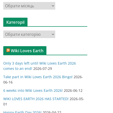
А
р
х
Категорії
і
в
К
и
а
т
Wiki Loves Earth
е
г
Only 3 days left until Wiki Loves Earth 2026
о
comes to an end!
2026-07-29
р
Take part in Wiki Loves Earth 2026 Bingo!
2026-
і
06-16
ї
6 weeks into Wiki Loves Earth 2026!
2026-06-12
WIKI LOVES EARTH 2026 HAS STARTED!
2026-05-
01
Happy Earth Day 2026!
2026-04-22