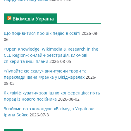
Вікімедіа Україна
Що подивитися про Вікіпедію в освіті
2026-08-
06
«Open Knowledge: Wikimedia & Research in the
CEE Region»: онлайн-реєстрація, ключові
спікери та інші плани
2026-08-05
«Лупайте сю скалу» вичитуючи твори та
переклади Івана Франка у Вікіджерелах
2026-
08-03
Як «вікіфікувати» зовнішню конференцію: п’ять
порад із нового посібника
2026-08-02
Знайомство з командою «Вікімедіа Україна»:
Ірина Бойко
2026-07-31