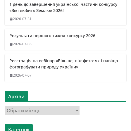
1 день до завершення української частини конкурсу
«Вікі любить Землю» 2026!
2026-07-31
Результати першого тижня конкурсу 2026
2026-07-08
Реєстрація на вебінар «Більше, ніж фото: як і навіщо
фотографувати природу України»
2026-07-07
Архіви
А
р
х
Категорії