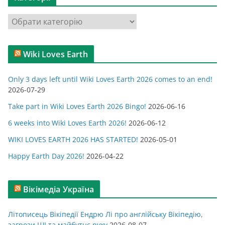
і
в
К
и
а
т
Wiki Loves Earth
е
г
Only 3 days left until Wiki Loves Earth 2026 comes to an end!
о
2026-07-29
р
Take part in Wiki Loves Earth 2026 Bingo!
2026-06-16
і
ї
6 weeks into Wiki Loves Earth 2026!
2026-06-12
WIKI LOVES EARTH 2026 HAS STARTED!
2026-05-01
Happy Earth Day 2026!
2026-04-22
Вікімедіа Україна
Літописець Вікіпедії Ендрю Лі про англійську Вікіпедію,
загрози ШІ та майбутнє руху
2026-08-07