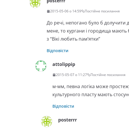
posterrr
2015-05-06 о 14:59
Постійне посилання
До речі, непогано було б долучити д
мене, то кургани і городища мають 
з “Вікі любить пам’ятки”
Відповісти
attolippip
2015-05-07 о 11:27
Постійне посилання
м-мм, певна логіка може простежу
культурного пласту мають стосуно
Відповісти
posterrr