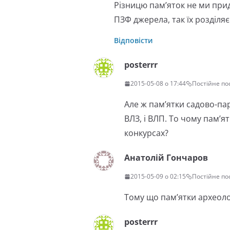
Різницю пам’яток не ми прид
ПЗФ джерела, так їх розділя
Відповісти
posterrr
2015-05-08 о 17:44
Постійне п
Але ж пам’ятки садово-па
ВЛЗ, і ВЛП. То чому пам’я
конкурсах?
Анатолій Гончаров
2015-05-09 о 02:15
Постійне п
Тому що пам’ятки археологі
posterrr