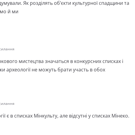
умували. Як розділять об’єкти культурної спадщини та
ємо й ми
осилання
ркового мистецтва значаться в конкурсних списках і
тки археології не можуть брати участь в обох
осилання
ї є в списках Мінкульту, але відсутні у списках Мінеко.