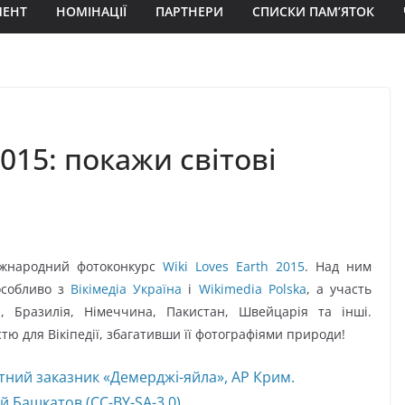
МЕНТ
НОМІНАЦІЇ
ПАРТНЕРИ
СПИСКИ ПАМ’ЯТОК
015: покажи світові
іжнародний фотоконкурс
Wiki Loves Earth 2015
. Над ним
особливо з
Вікімедіа Україна
і
Wikimedia Polska
, а участь
 Бразилія, Німеччина, Пакистан, Швейцарія та інші.
тю для Вікіпедії, збагативши її фотографіями природи!