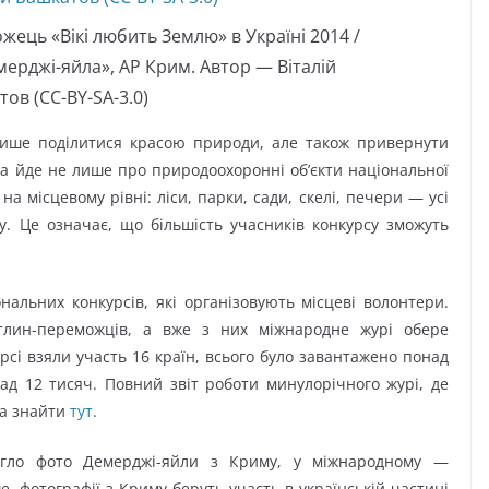
жець «Вікі любить Землю» в Україні 2014 /
рджі-яйла», АР Крим. Автор — Віталій
ов (CC-BY-SA-3.0)
ише поділитися красою природи, але також привернути
ва йде не лише про природоохоронні об’єкти національної
а місцевому рівні: ліси, парки, сади, скелі, печери — усі
у. Це означає, що більшість учасників конкурсу зможуть
нальних конкурсів, які організовують місцеві волонтери.
ітлин-переможців, а вже з них міжнародне журі обере
рсі взяли участь 16 країн, всього було завантажено понад
ад 12 тисяч. Повний звіт роботи минулорічного журі, де
на знайти
тут
.
могло фото Демерджі-яйли з Криму, у міжнародному —
е, фотографії з Криму беруть участь в українській частині