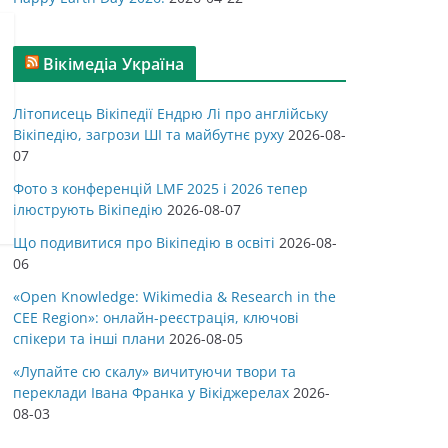
Вікімедіа Україна
Літописець Вікіпедії Ендрю Лі про англійську
Вікіпедію, загрози ШІ та майбутнє руху
2026-08-
07
Фото з конференцій LMF 2025 і 2026 тепер
ілюструють Вікіпедію
2026-08-07
Що подивитися про Вікіпедію в освіті
2026-08-
06
«Open Knowledge: Wikimedia & Research in the
CEE Region»: онлайн-реєстрація, ключові
спікери та інші плани
2026-08-05
«Лупайте сю скалу» вичитуючи твори та
переклади Івана Франка у Вікіджерелах
2026-
08-03