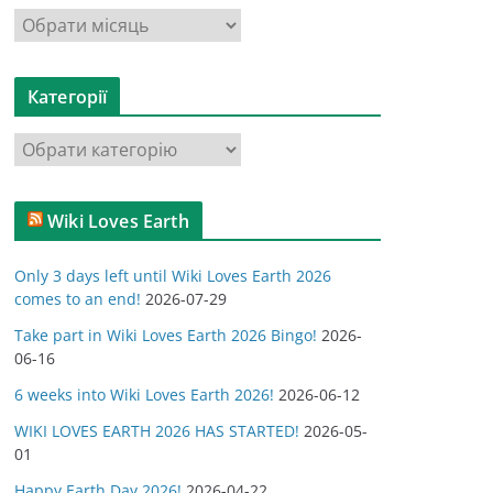
А
р
х
Категорії
і
в
К
и
а
т
Wiki Loves Earth
е
г
Only 3 days left until Wiki Loves Earth 2026
о
comes to an end!
2026-07-29
р
Take part in Wiki Loves Earth 2026 Bingo!
2026-
і
06-16
ї
6 weeks into Wiki Loves Earth 2026!
2026-06-12
WIKI LOVES EARTH 2026 HAS STARTED!
2026-05-
01
Happy Earth Day 2026!
2026-04-22