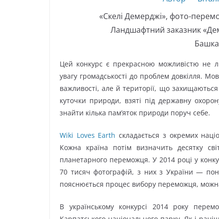
«Скелі Демерджі», фото-перемо
Ландшафтний заказник «Деме
Башкат
Цей конкурс є прекрасною можливістю не л
увагу громадськості до проблем довкілля. Мо
важливості, але й території, що захищаються н
куточки природи, взяті під державну охорон
знайти кілька пам’яток природи поруч себе.
Wiki Loves Earth
складається з окремих націо
Кожна країна потім визначить десятку св
планетарного переможця. У 2014 році у конку
70 тисяч фотографій, з них з України — пон
пояснюється процес вибору переможця, мож
В українському конкурсі 2014 року пере
Карпатського національного парку. Як і раніш