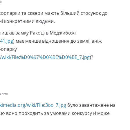
ня
и, зоопарки та сквери мають більший стосунок до
ені конкретними людьми.
лишків замку Ракоці в Меджибожі
41.jpg
) має менше відношення до землі, аніж
оопарку
g/wiki/File:%D0%97%D0%BE%D0%BE_7.jpg
)?
лання
imedia.org/wiki/File:Зоо_7.jpg
було завантажене на
, що воно проходить за умовами конкурсу й може