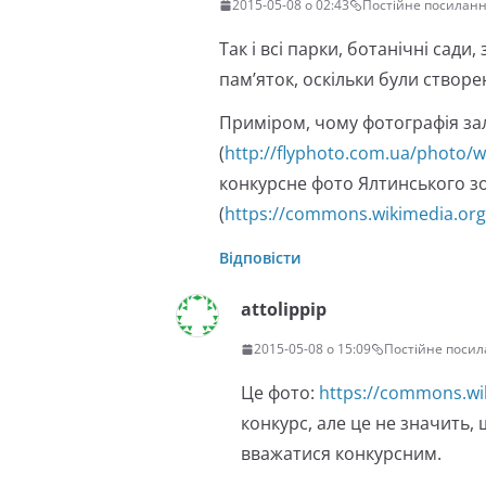
2015-05-08 о 02:43
Постійне посилан
Так і всі парки, ботанічні сад
пам’яток, оскільки були створ
Приміром, чому фотографія за
(
http://flyphoto.com.ua/photo/w
конкурсне фото Ялтинського з
(
https://commons.wikimedia.or
Відповісти
attolippip
2015-05-08 о 15:09
Постійне поси
Це фото:
https://commons.wik
конкурс, але це не значить
вважатися конкурсним.