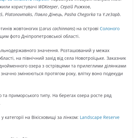
ажили користувачі
WDKeeper
,
Сергій Рижков
,
15
,
Platonovmaks
,
Павло Дінець
,
Pasha Chegorka
та
Y.ze3apb
.
тинів жовтоногих (
Larus cachinnans
) на острові
Солоного
щим фото Дніпропетровської області.
льнодержавного значення. Розташований у межах
ласті, на північний захід від села Новотроїцьке. Заказник
однойменного озера з острівцями та прилеглими ділянками
 значно змінюються протягом року, влітку воно подекуди
 та приморського типу. На берегах озера росте ряд
.
у категорії на Вікісховищі за лінком:
Landscape Reserve