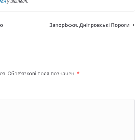
ман
у Вікіпедії.
то
Запоріжжя. Дніпровські Пороги
ся.
Обов’язкові поля позначені
*