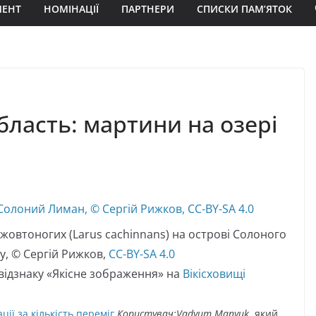
МЕНТ
НОМІНАЦІЇ
ПАРТНЕРИ
СПИСКИ ПАМ’ЯТОК
ласть: мартини на озері
 жовтоногих (Larus cachinnans) на острові Солоного
, © Сергій Рижков,
CC-BY-SA 4.0
відзнаку «Якісне зображення» на
Вікісховищі
ції за кількість переміг
Користувач:Vadyum Manyuk
, який