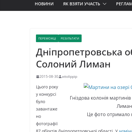
НОВИНИ
ЯК ВЗЯТИ УЧАСТЬ
РЕГЛА
ПЕРЕМОЖЦІ
РЕЗУЛЬТАТИ
Дніпропетровська об
Солоний Лиман
2015-08-30
attolippip
Цього року
у конкурсі
Гніздова колонія мартинів
було
Лиману
завантаже
Це фото отримало 
но
фотографії
87 об’єктів Дніпропетровської області. У
номіна