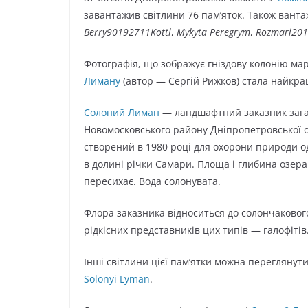
завантажив світлини 76 пам’яток. Також вант
Berry90192711Kottl
,
Mykyta Peregrym
,
Rozmari20
Фотографія, що зображує гніздову колонію мар
Лиману
(автор — Сергій Рижков) стала найкра
Солоний Лиман
— ландшафтний заказник зага
Новомосковського району Дніпропетровської об
створений в 1980 році для охорони природи 
в долині річки Самари. Площа і глибина озера
пересихає. Вода солонувата.
Флора заказника відноситься до солончакового
рідкісних представників цих типів — галофітів
Інші світлини цієї пам’ятки можна переглянути 
Solonyi Lyman
.