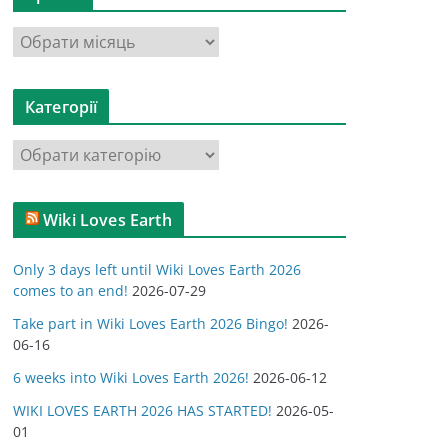
А
р
х
Категорії
і
в
К
и
а
т
Wiki Loves Earth
е
г
Only 3 days left until Wiki Loves Earth 2026
о
comes to an end!
2026-07-29
р
Take part in Wiki Loves Earth 2026 Bingo!
2026-
і
06-16
ї
6 weeks into Wiki Loves Earth 2026!
2026-06-12
WIKI LOVES EARTH 2026 HAS STARTED!
2026-05-
01