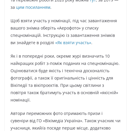
за
цим посиланням
.
Щоб взяти участь у номінації, під час завантаження
вашого знімка оберіть «Аерофото» у списку
спецномінацій. Інструкцію із завантаження знімків
ви знайдете в розділі
«Як взяти участь»
.
Як і в попередні роки, окреме журі визначить 10
найкращих робіт з-поміж поданих на спецномінацію.
Оцінюватися буде якість і технічна досконалість
фотографії, а також її оригінальність і цінність для
Вікіпедії та вікіпроєктів. При цьому світлини з
повітря також братимуть участь в основній «якісній»
номінації.
Автори переможних фото отримають призи і
сувеніри від ГО «Вікімедіа Україна». Також учасник чи
учасниця, який/а посяде перше місце, додатково