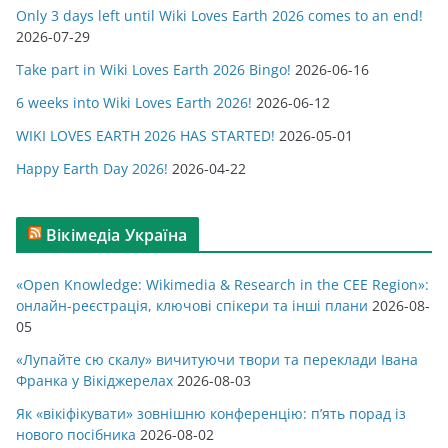
Only 3 days left until Wiki Loves Earth 2026 comes to an end!
о
2026-07-29
р
Take part in Wiki Loves Earth 2026 Bingo!
2026-06-16
і
ї
6 weeks into Wiki Loves Earth 2026!
2026-06-12
WIKI LOVES EARTH 2026 HAS STARTED!
2026-05-01
Happy Earth Day 2026!
2026-04-22
Вікімедіа Україна
«Open Knowledge: Wikimedia & Research in the CEE Region»:
онлайн-реєстрація, ключові спікери та інші плани
2026-08-
05
«Лупайте сю скалу» вичитуючи твори та переклади Івана
Франка у Вікіджерелах
2026-08-03
Як «вікіфікувати» зовнішню конференцію: п’ять порад із
нового посібника
2026-08-02