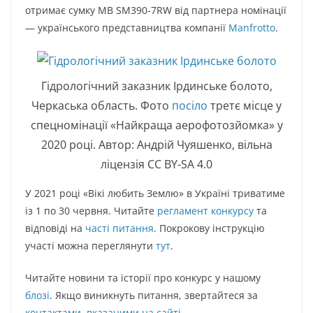
отримає сумку MB SM390-7RW від партнера номінації
— українського представництва компанії
Manfrotto
.
Гідрологічний заказник Ірдинське болото,
Черкаська область. Фото
посіло
третє місце у
спецномінації «Найкраща аерофотозйомка» у
2020 році. Автор: Андрій Чуяшенко, вільна
ліцензія CC BY-SA 4.0
У 2021 році «Вікі любить Землю» в Україні триватиме
із 1 по 30 червня. Читайте
регламент конкурсу
та
відповіді на
часті питання
. Покрокову інструкцію
участі можна переглянути
тут
.
Читайте новини та історії про конкурс у нашому
блозі
. Якщо виникнуть питання, звертайтеся за
контактами, вказаними на сайті
.