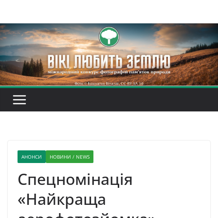
Перейти
до
вмісту
АНОНСИ
НОВИНИ / NEWS
Спецномінація
«Найкраща