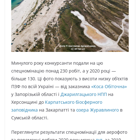
Минулого року конкурсанти подали на цю
спецномінацію понад 230 робіт, а у 2020 році —
більше 130. Ці фото показують з висоти низку об’єктів
ПЗФ по всій Україні — від заказника
«Коса Обіточна»
у Запорізькій області і
Джарилгацького НПП
на
Херсонщині до
Карпатського біосферного
заповідника
на Закарпатті та
озера Журавлиного
в
Сумській області.
Переглянути результати спецномінації для аерофото
та переможні роботи 2020 року можна
тут
, за 2019 —