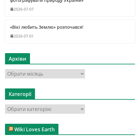
фотографувати природу України»
2026-07-07
«Вікі любить Землю» розпочався!
2026-07-01
Архіви
А
р
х
Категорії
і
в
К
и
а
т
Wiki Loves Earth
е
г