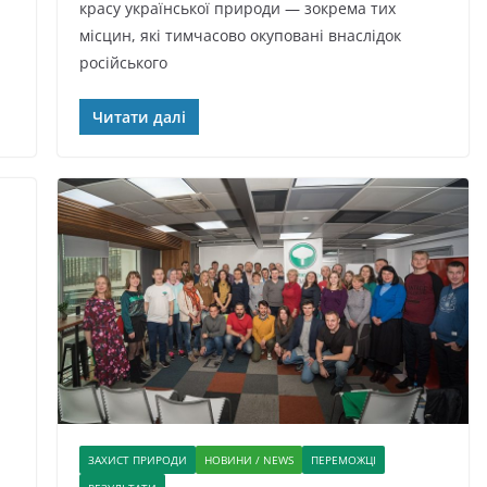
красу української природи — зокрема тих
місцин, які тимчасово окуповані внаслідок
російського
Читати далі
и
ЗАХИСТ ПРИРОДИ
НОВИНИ / NEWS
ПЕРЕМОЖЦІ