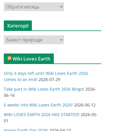
А
р
х
Категорії
і
в
К
и
а
т
Wiki Loves Earth
е
г
Only 3 days left until Wiki Loves Earth 2026
о
comes to an end!
2026-07-29
р
Take part in Wiki Loves Earth 2026 Bingo!
2026-
і
06-16
ї
6 weeks into Wiki Loves Earth 2026!
2026-06-12
WIKI LOVES EARTH 2026 HAS STARTED!
2026-05-
01
Happy Earth Day 2026!
2026-04-22