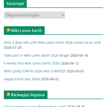
Категорії
і
в
К
и
а
т
Wiki Loves Earth
е
г
Only 3 days left until Wiki Loves Earth 2026 comes to an end!
о
2026-07-29
р
Take part in Wiki Loves Earth 2026 Bingo!
2026-06-16
і
ї
6 weeks into Wiki Loves Earth 2026!
2026-06-12
WIKI LOVES EARTH 2026 HAS STARTED!
2026-05-01
Happy Earth Day 2026!
2026-04-22
Вікімедіа Україна
Що подивитися про Вікіпедію в освіті
2026-08-06