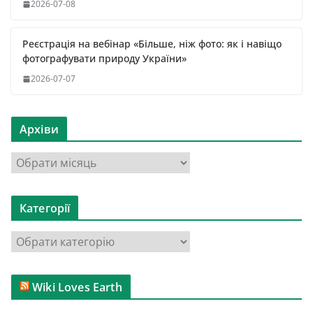
2026-07-08
Реєстрація на вебінар «Більше, ніж фото: як і навіщо
фотографувати природу України»
2026-07-07
Архіви
А
р
х
Категорії
і
в
К
и
а
т
Wiki Loves Earth
е
г