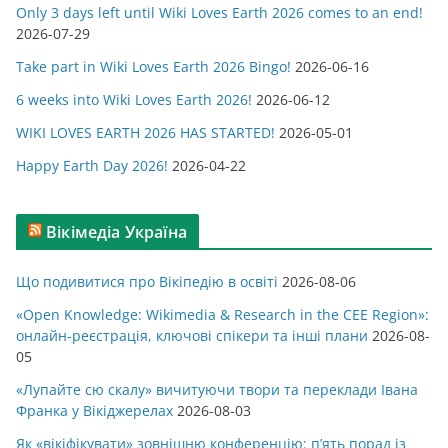
Only 3 days left until Wiki Loves Earth 2026 comes to an end!
о
2026-07-29
р
Take part in Wiki Loves Earth 2026 Bingo!
2026-06-16
і
ї
6 weeks into Wiki Loves Earth 2026!
2026-06-12
WIKI LOVES EARTH 2026 HAS STARTED!
2026-05-01
Happy Earth Day 2026!
2026-04-22
Вікімедіа Україна
Що подивитися про Вікіпедію в освіті
2026-08-06
«Open Knowledge: Wikimedia & Research in the CEE Region»:
онлайн-реєстрація, ключові спікери та інші плани
2026-08-
05
«Лупайте сю скалу» вичитуючи твори та переклади Івана
Франка у Вікіджерелах
2026-08-03
Як «вікіфікувати» зовнішню конференцію: п’ять порад із