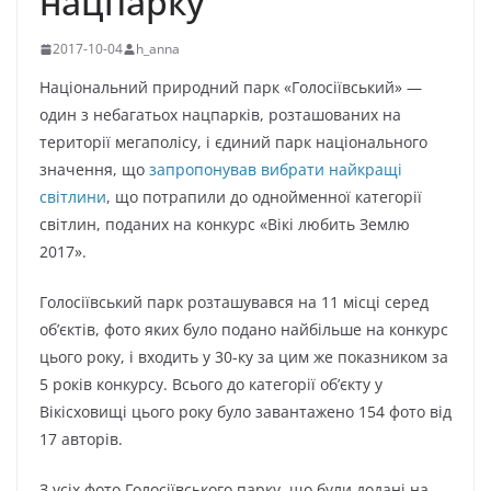
нацпарку
2017-10-04
h_anna
Національний природний парк «Голосіївський» —
один з небагатьох нацпарків, розташованих на
території мегаполісу, і єдиний парк національного
значення, що
запропонував вибрати найкращі
світлини
, що потрапили до однойменної категорії
світлин, поданих на конкурс «Вікі любить Землю
2017».
Голосіївський парк розташувався на 11 місці серед
об’єктів, фото яких було подано найбільше на конкурс
цього року, і входить у 30-ку за цим же показником за
5 років конкурсу. Всього до категорії об’єкту у
Вікісховищі цього року було завантажено 154 фото від
17 авторів.
З усіх фото Голосіївського парку, що були додані на