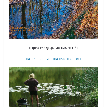
«Приз глядацьких симпатій»
Наталія Башмакова «Менталітет»