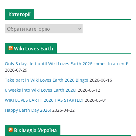
р
х
Категорії
і
в
К
и
а
т
Wiki Loves Earth
е
г
Only 3 days left until Wiki Loves Earth 2026 comes to an end!
о
2026-07-29
р
Take part in Wiki Loves Earth 2026 Bingo!
2026-06-16
і
ї
6 weeks into Wiki Loves Earth 2026!
2026-06-12
WIKI LOVES EARTH 2026 HAS STARTED!
2026-05-01
Happy Earth Day 2026!
2026-04-22
Вікімедіа Україна