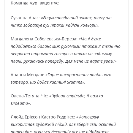
Команда журі акцентує:
Сусанна Анас:
«Енциклопедичний знімок, тому що
чітко зображує рух птаха! Радісні кольори».
Магдалена Соболевська-Береза:
«Мені дуже
подобається баланс між рухомими птахами; технічно
непросто отримати гострого птаха на задньому
плані, рухаючись попереду. Для мене це варте уваги».
Ананья Мондал:
«Гарне використання повільного
затвора, що додає картині життя».
Олена-Тетяна Чіс:
«Чудова стрільба, її важко
зловити».
Ллойд Еріксон Кастро Родрігес:
«Фотограф
використав художній підхід, але зберіг свій освітній
потенціал, оскільки декорація все ще відображає