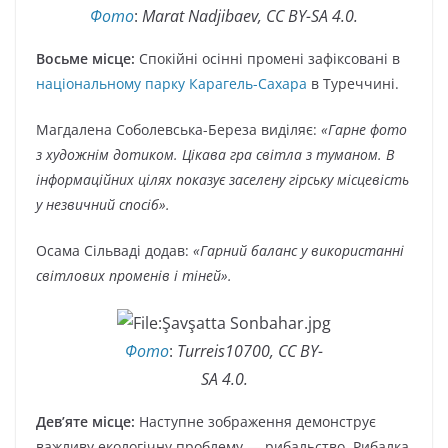
Фото
:
Marat Nadjibaev, CC BY-SA 4.0.
Восьме місце:
Спокійні осінні промені зафіксовані в
національному парку Карагель-Сахара
в Туреччині.
Магдалена Соболевська-Береза виділяє:
«Гарне фото
з художнім дотиком. Цікава гра світла з туманом. В
інформаційних цілях показує заселену гірську місцевість
у незвичний спосіб».
Осама Сільваді додав:
«Гарний баланс у використанні
світлових променів і тіней».
Фото
:
Turreis10700, CC BY-
SA 4.0.
Дев’яте місце:
Наступне зображення демонструє
важливу екологічну проблему — рибальство. Рибалка