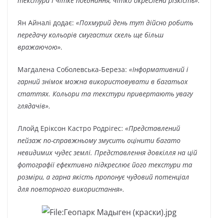
текстура і чітке поєднання, чітко окреслена різкість».
Ян Айналі додає:
«Похмурий день тут дійсно робить
передачу кольорів смугастих скель ще більш
вражаючою».
Магдалена Соболевська-Береза:
«Інформативний і
гарний знімок можна використовувати в багатьох
статтях. Кольори та текстури привертають увагу
глядачів».
Ллойд Еріксон Кастро Родрігес:
«Представлений
пейзаж по-справжньому змусить оцінити багато
невидимих чудес землі. Представлення довкілля на цій
фотографії ефективно підкреслює його текстури та
розміри, а гарна якість пропонує чудовий потенціал
для повторного використання».