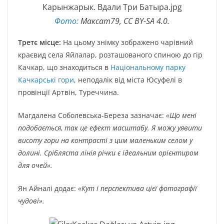
Фото:
Максат79, CC BY-SA 4.0.
Третє місце:
На цьому знімку зображено чарівний
краєвид села Яйлалар, розташованого спиною до гір
Качкар, що знаходиться в
Національному парку
Качкарські гори
, неподалік від міста Юсуфелі в
провінції Артвін, Туреччина.
Магдалена Соболевська-Береза зазначає:
«Що мені
подобається, так це ефект масштабу. Я можу уявити
висоту гори на контрасті з цим маленьким селом у
долині. Срібляста лінія річки є ідеальним орієнтиром
для очей».
Ян Айналі додає:
«Кут і перспектива цієї фотографії
чудові».