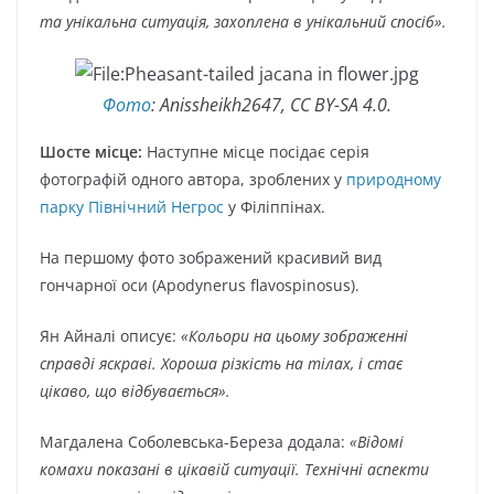
та унікальна ситуація, захоплена в унікальний спосіб».
Фото
: Anissheikh2647, CC BY-SA 4.0.
Шосте місце:
Наступне місце посідає серія
фотографій одного автора, зроблених у
природному
парку Північний Негрос
у Філіппінах.
На першому фото зображений красивий вид
гончарної оси (Apodynerus flavospinosus).
Ян Айналі описує:
«Кольори на цьому зображенні
справді яскраві. Хороша різкість на тілах, і стає
цікаво, що відбувається».
Магдалена Соболевська-Береза додала:
«Відомі
комахи показані в цікавій ситуації. Технічні аспекти