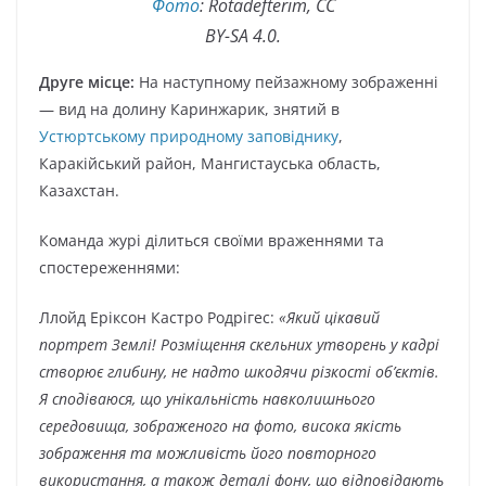
Фото
: Rotadefterim, CC
BY-SA 4.0.
Друге місце:
На наступному пейзажному зображенні
— вид на долину Каринжарик, знятий в
Устюртському природному заповіднику
,
Каракійський район, Мангистауська область,
Казахстан.
Команда журі ділиться своїми враженнями та
спостереженнями:
Ллойд Еріксон Кастро Родрігес:
«Який цікавий
портрет Землі! Розміщення скельних утворень у кадрі
створює глибину, не надто шкодячи різкості об’єктів.
Я сподіваюся, що унікальність навколишнього
середовища, зображеного на фото, висока якість
зображення та можливість його повторного
використання, а також деталі фону, що відповідають