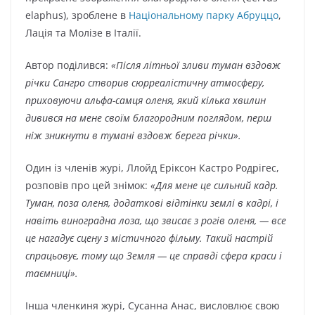
elaphus), зроблене в
Національному парку Абруццо
,
Лація та Молізе в Італії.
Автор поділився:
«Після літньої зливи туман вздовж
річки Сангро створив сюрреалістичну атмосферу,
приховуючи альфа-самця оленя, який кілька хвилин
дивився на мене своїм благородним поглядом, перш
ніж зникнути в тумані вздовж берега річки».
Один із членів журі, Ллойд Еріксон Кастро Родрігес,
розповів про цей знімок:
«Для мене це сильний кадр.
Туман, поза оленя, додаткові відтінки землі в кадрі, і
навіть виноградна лоза, що звисає з рогів оленя, — все
це нагадує сцену з містичного фільму. Такий настрій
спрацьовує, тому що Земля — це справді сфера краси і
таємниці».
Інша членкиня журі, Сусанна Анас, висловлює свою