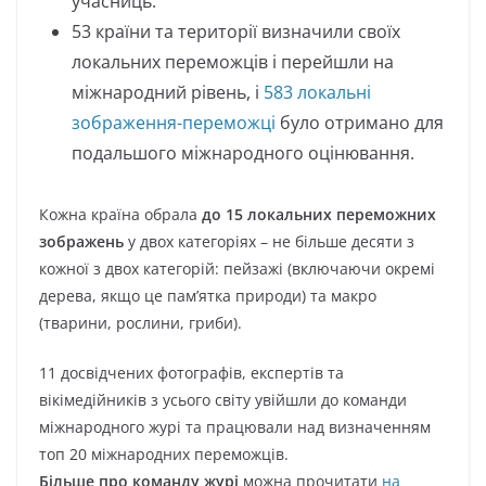
учасниць.
53 країни та території визначили своїх
локальних переможців і перейшли на
міжнародний рівень, і
583 локальні
зображення-переможці
було отримано для
подальшого міжнародного оцінювання.
Кожна країна обрала
до 15 локальних переможних
зображень
у двох категоріях – не більше десяти з
кожної з двох категорій: пейзажі (включаючи окремі
дерева, якщо це пам’ятка природи) та макро
(тварини, рослини, гриби).
11 досвідчених фотографів, експертів та
вікімедійників з усього світу увійшли до команди
міжнародного журі та працювали над визначенням
топ 20 міжнародних переможців.
Більше про команду журі
можна прочитати
на