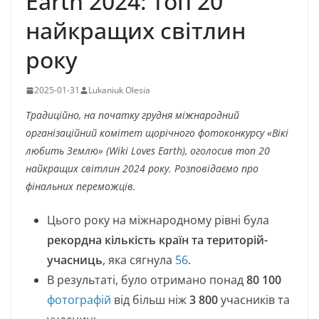
Earth 2024: топ 20
найкращих світлин
року
2025-01-31
Lukaniuk Olesia
Традиційно, на початку грудня міжнародний
організаційний комітет щорічного фотоконкурсу «Вікі
любить Землю» (Wiki Loves Earth), оголосив топ 20
найкращих світлин 2024 року. Розповідаємо про
фінальних переможців.
Цього року на міжнародному рівні була
рекордна кількість країн та територій-
учасниць
, яка сягнула
56
.
В результаті, було отримано понад
80 100
фотографій
від більш ніж
3 800
учасників та