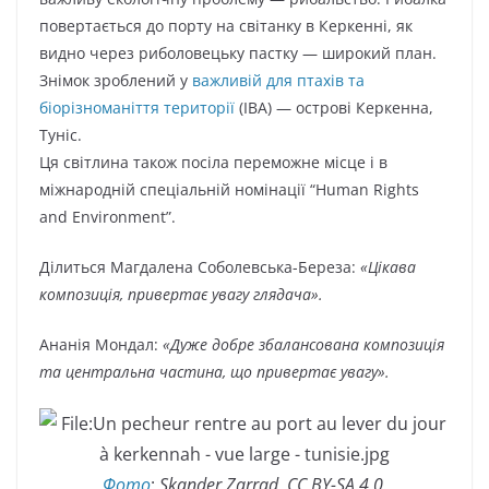
повертається до порту на світанку в Керкенні, як
видно через риболовецьку пастку — широкий план.
Знімок зроблений у
важливій для птахів та
біорізноманіття території
(IBA) — острові Керкенна,
Туніс.
Ця світлина також посіла переможне місце і в
міжнародній спеціальній номінації “Human Rights
and Environment”.
Ділиться Магдалена Соболевська-Береза:
«Цікава
композиція, привертає увагу глядача».
Ананія Мондал:
«Дуже добре збалансована композиція
та центральна частина, що привертає увагу».
Фото
:
Skander Zarrad, CC BY-SA 4.0.