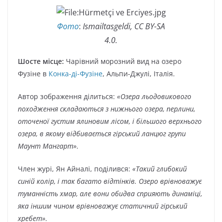
Фото
:
Ismailtasgeldi, CC BY-SA
4.0.
Шосте місце:
Чарівний морозний вид на озеро
Фузіне в
Конка-ді-Фузіне
, Альпи-Джулі, Італія.
Автор зображення ділиться:
«Озера льодовикового
походження складаються з нижнього озера, перлини,
оточеної густим ялиновим лісом, і більшого верхнього
озера, в якому відбивається гірський ланцюг групи
Маунт Мангарт».
Член журі, Ян Айналі, поділився:
«Такий глибокий
синій колір, і так багато відтінків. Озеро врівноважує
туманність хмар, але вони обидва сприяють динаміці,
яка іншим чином врівноважує статичний гірський
хребет».