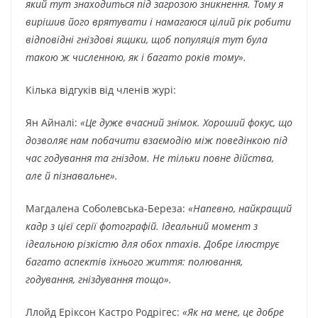
який тут знаходиться під загрозою зникнення. Тому я
вирішив його врятувати і намагаюся цілий рік робити
відповідні гніздові ящики, щоб популяція тут була
такою ж численною, як і багато років тому».
Кілька відгуків від членів журі:
Ян Айналі:
«Це дуже вчасний знімок. Хороший фокус, що
дозволяє нам побачити взаємодію між поведінкою під
час годування та гніздом. Не тільки повне дійства,
але й пізнавальне».
Магдалена Соболевська-Береза:
«Напевно, найкращий
кадр з цієї серії фотографій. Ідеальний момент з
ідеальною різкістю для обох птахів. Добре ілюструє
багато аспектів їхнього життя: полювання,
годування, гніздування тощо».
Ллойд Еріксон Кастро Родрігес:
«Як на мене, це добре