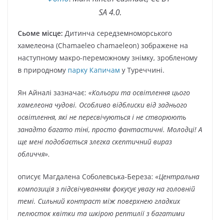
SA 4.0.
Сьоме місце:
Дитинча середземноморського
хамелеона (Chamaeleo chamaeleon) зображене на
наступному макро-переможному знімку, зробленому
в природному
парку Капичам
у Туреччині.
Ян Айналі зазначає:
«Кольори та освітлення цього
хамелеона чудові. Особливо відблиски від заднього
освітлення, які не пересвічуються і не створюють
занадто багато тіні, просто фантастичні. Молодці! А
ще мені подобається злегка скептичний вираз
обличчя».
описує Магдалена Соболевська-Береза:
«Центральна
композиція з підсвічуванням фокусує увагу на головній
темі. Сильний контраст між поверхнею гладких
пелюсток квітки та шкірою рептилії з багатими