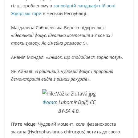
гілці, зробленому в
заповідній ландшафтній зоні
Ждярські гори
в Чеській Республіці.
Магдалена Соболевська-Береза підкреслює:
«Ідеальний фокус, ідеальна композиція з 3 комах і
трохи гумору. Як сімейна розмова :)».
Ананія Мондал:
«Знімок, що сподобався, гарно позує».
Ян Айналі:
«Грайливий, чудовий фокус і природна
демонстрація видів з різних ракурсів».
Фото
:
Lubomír Dajč, CC
BY-SA 4.0.
П’яте місце:
Чудовий момент, коли фазанохвоста
жакана (Hydrophasianus chirurgus) летить до свого