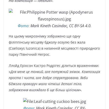
та композиція — ідеальні».
Фото
:
Mark Kineth Casindac, CC BY-SA 4.0.
На цьому макрознімку зображено ще одну
філіппінську місцеву бджолу-зозулю без жала
(Coelioxys luzonica) в низинній місцевості природного
парку Північний Негрос.
Ллойд Еріксон Кастро Родрігес ділиться враженнями:
«Для мене це тонкий, але потужний знімок. Композиція
проста і чиста, але добре структурована. Якби
бджола праворуч мала чіткіші деталі тіла,
зображення виглядало б ще більш цілісним».
Фото
:
Mark Kineth Casindac, CC BY-