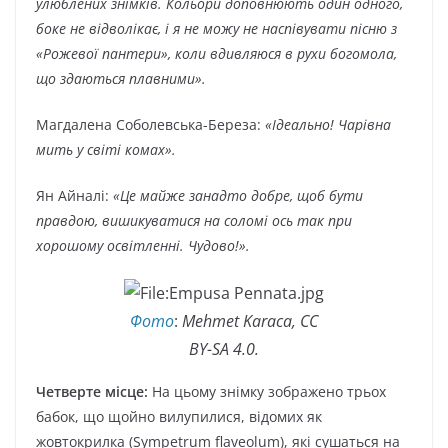
улюблених знімків. Кольори доповнюють один одного,
боке не відволікає, і я не можу не наспівувати пісню з
«Рожевої пантери», коли вдивляюся в рухи богомола,
що здаються плавними».
Магдалена Соболевська-Береза:
«Ідеально! Чарівна
мить у світі комах».
Ян Айналі:
«Це майже занадто добре, щоб бути
правдою, вишикуватися на соломі ось так при
хорошому освітленні. Чудово!».
Фото
:
Mehmet Karaca, CC
BY-SA 4.0.
Четверте місце:
На цьому знімку зображено трьох
бабок, що щойно вилупилися, відомих як
жовтокрилка (Sympetrum flaveolum), які сушаться на