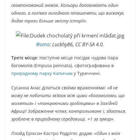
скомпонований знімок. Кольори доповнюють один
одного, а голівка голодного пташеняти, що вискакує,
додає трохи більше змісту історії».
Фото
:
Luckhy86, CC BY-SA 4.0.
Третє місце:
Наступне місце посідає чудова пара
богомолів (Empusa pennata), сфотографована в
природному парку Капичам
у Туреччині.
Сусанна Анас ділиться своїми враженнями:
«Я не
можу не побачити зв’язок між цими «богомолами, що
моляться» і «танцюючими гробівцями» в Західній
Африці! Зображення чітке, контрольоване і, здається,
зроблене в природному середовищі. +1 за гумор».
Ллойд Еріксон Кастро Родрігес додав:
«Один з моїх