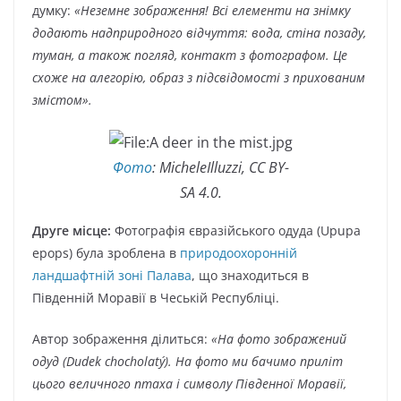
думку:
«Неземне зображення! Всі елементи на знімку
додають надприродного відчуття: вода, стіна позаду,
туман, а також погляд, контакт з фотографом. Це
схоже на алегорію, образ з підсвідомості з прихованим
змістом».
Фото
: MicheleIlluzzi, CC BY-
SA 4.0.
Друге місце:
Фотографія євразійського одуда (Upupa
epops) була зроблена в
природоохоронній
ландшафтній зоні Палава
, що знаходиться в
Південній Моравії в Чеській Республіці.
Автор зображення ділиться:
«На фото зображений
одуд (Dudek chocholatý). На фото ми бачимо приліт
цього величного птаха і символу Південної Моравії,