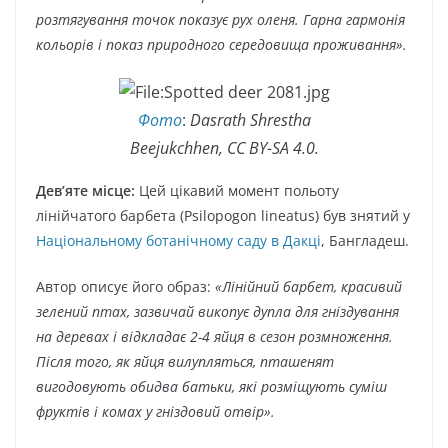
розтягування точок показує рух оленя. Гарна гармонія
кольорів і показ природного середовища проживання».
Фото
:
Dasrath Shrestha
Beejukchhen, CC BY-SA 4.0.
Дев’яте місце:
Цей цікавий момент польоту
лінійчатого барбета (Psilopogon lineatus) був знятий у
Національному ботанічному саду в Дакці
, Бангладеш.
Автор описує його образ:
«Лінійний барбет, красивий
зелений птах, зазвичай викопує дупла для гніздування
на деревах і відкладає 2-4 яйця в сезон розмноження.
Після того, як яйця вилупляться, пташенят
вигодовують обидва батьки, які розміщують суміш
фруктів і комах у гніздовий отвір».