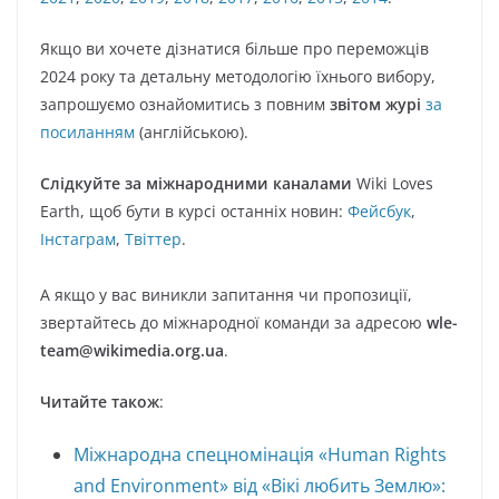
Якщо ви хочете дізнатися більше про переможців
2024 року та детальну методологію їхнього вибору,
запрошуємо ознайомитись з повним
звітом журі
за
посиланням
(англійською).
Слідкуйте за міжнародними каналами
Wiki Loves
Earth, щоб бути в курсі останніх новин:
Фейсбук
,
Інстаграм
,
Твіттер
.
А якщо у вас виникли запитання чи пропозиції,
звертайтесь до міжнародної команди за адресою
wle-
team@wikimedia.org.ua
.
Читайте також
:
Міжнародна спецномінація «Human Rights
and Environment» від «Вікі любить Землю»: