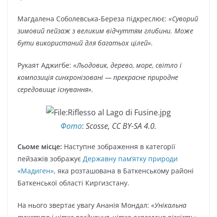
Магдалена Соболевська-Береза підкреслює:
«Суворий
зимовий пейзаж з великим відчуттям глибини. Може
бути використаний для багатьох цілей».
Рукаят Аджигбе:
«Льодовик, дерево, море, світло і
композиція синхронізовані — прекрасне природне
середовище існування».
Фото
:
Scosse, CC BY-SA 4.0.
Сьоме місце:
Наступне зображення в категорії
пейзажів зображує
Державну пам’ятку природи
«Мадиген»
, яка розташована в Баткенському районі
Баткенської області Киргизстану.
На нього звертає увагу Ананія Мондал:
«Унікальна