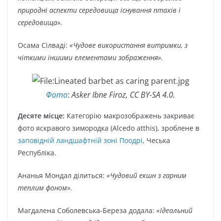
природні аспекти середовища існування птахів і
середовища».
Осама Сілваді:
«Чудове використання витримки, з
чіткими іншими елементами зображення».
Фото
:
Asker Ibne Firoz, CC BY-SA 4.0.
Десяте місце:
Категорію макрозображень закриває
фото яскравого зимородка (Alcedo atthis), зроблене в
заповідній ландшафтній зоні Поодрі
, Чеська
Республіка.
Ананья Мондал ділиться:
«Чудовий екшн з гарним
теплим фоном».
Магдалена Соболевська-Береза ​​додала:
«Ідеальний