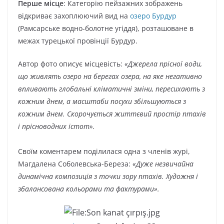
Перше місце
: Категорію пейзажних зображень
відкриває захоплюючий вид на
озеро Бурдур
(Рамсарське водно-болотне угіддя), розташоване в
межах турецької провінції Бурдур.
Автор фото описує місцевість:
«Джерела прісної води,
що живлять озеро на берегах озера, на яке негативно
впливають глобальні кліматичні зміни, пересихають з
кожним днем, а масштаби посухи збільшуються з
кожним днем. Скорочується життєвий простір птахів
і прісноводних істот».
Своїм коментарем поділилася одна з членів журі,
Магдалена Соболевська-Береза:
«Дуже незвичайна
динамічна композиція з точки зору птахів. Художня і
збалансована кольорами та фактурами».