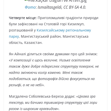
Фото
:
Ismailtasgeldi, CC BY-SA 4.0.
Четверте місце:
Приголомшливі градієнти природи
були зафіксовані на Столовій горі Кизилкуп,
розташованій у
Кизилсайському регіональному
парку
, Мангистауський район, Мангистауська
область, Казахстан.
Ян Айналі ділиться своїми думками про цей знімок:
«У композиції є щось величне. Низьке освітлення
також дуже добре підкреслює структуру поверхні, не
надто змінюючи колір каменю. Мені також
подобається, що фотографія дійсно фокусується на
рельєфі, а не на небі».
Магдалена Соболевська-Береза додає:
«Цікава гра
текстур, ми бачимо тривимірну структуру цієї гори
разом із широким краєвидом».