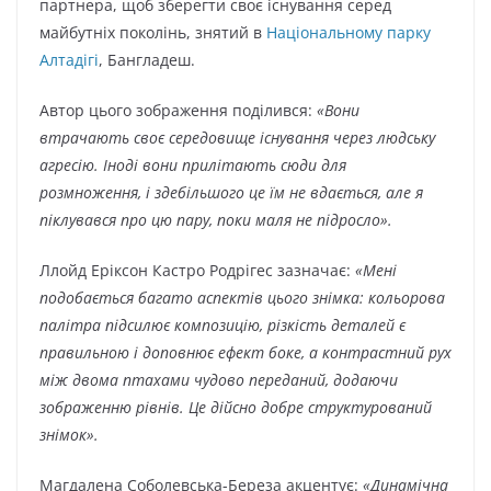
партнера, щоб зберегти своє існування серед
майбутніх поколінь, знятий в
Національному парку
Алтадігі
, Бангладеш.
Автор цього зображення поділився:
«Вони
втрачають своє середовище існування через людську
агресію. Іноді вони прилітають сюди для
розмноження, і здебільшого це їм не вдається, але я
піклувався про цю пару, поки маля не підросло».
Ллойд Еріксон Кастро Родрігес зазначає:
«Мені
подобається багато аспектів цього знімка: кольорова
палітра підсилює композицію, різкість деталей є
правильною і доповнює ефект боке, а контрастний рух
між двома птахами чудово переданий, додаючи
зображенню рівнів. Це дійсно добре структурований
знімок».
Магдалена Соболевська-Береза акцентує:
«Динамічна