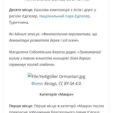
Десяте місце:
Красива композиція з лісів і доріг у
регіоні Єдігелер,
Національний парк Єдігелер
,
Туреччина.
Ян Айналі описує:
«Фантастична перспектива, що
демонструє розмаїття дерев і хід осені».
Магдалена Соболевська-Береза додає:
«Тривимірний
килим з такою кількістю кольорів! Лінія дороги
спрямовує погляд глядача».
Фото
:
Kecags, CC BY-SA 4.0.
Категорія «Макро»
Перше місце:
Перше місце в категорії «Макро» посіло
прекрасне зображення благородного оленя (Cervus