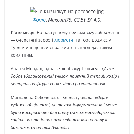
Фото
:
Максат79, CC BY-SA 4.0.
П’яте місце:
На наступному пейзажному зображенні
— очеретяні зарості
Хюрметчі
та гора Ерджієс у
Туреччині, де цей спраглий кінь виглядає таким
крихітним.
Ананія Мондал, одна з членів журі, описує:
«Дуже
добре збалансований знімок, приємний теплий колір і
центральна фігура коня чудово розташована».
Магдалена Соболевська-Береза додала:
«Окрім
художньої цінності, це також інформативно і може
бути використано для опису сільськогосподарських,
соціальних та інших аспектів певного регіону в
багатьох статтях Вікіпедії».