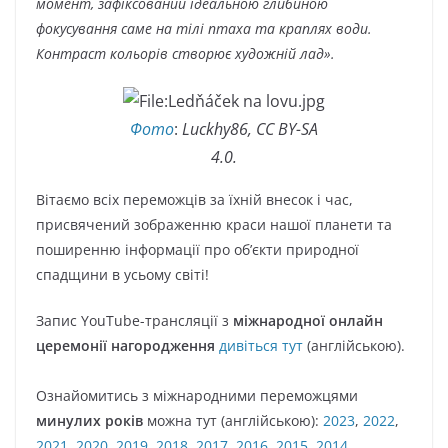
момент, зафіксований ідеальною глибиною
фокусування саме на тілі птаха та краплях води.
Контраст кольорів створює художній лад».
Фото
:
Luckhy86, CC BY-SA
4.0.
Вітаємо всіх переможців за їхній внесок і час,
присвячений зображенню краси нашої планети та
поширенню інформації про об’єкти природної
спадщини в усьому світі!
Запис YouTube-трансляції з
міжнародної онлайн
церемонії нагородження
дивіться тут
(англійською).
Ознайомитись з міжнародними переможцями
минулих років
можна тут (англійською):
2023
,
2022
,
2021
,
2020
,
2019
,
2018
,
2017
,
2016
,
2015
,
2014
.