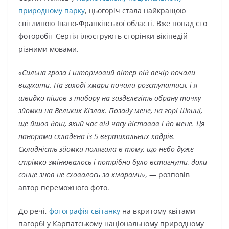
природному парку
, цьогоріч стала найкращою
світлиною Івано-Франківської області. Вже понад сто
фоторобіт Сергія ілюструють сторінки вікіпедій
різними мовами.
«Сильна гроза і штормовий вітер під вечір почали
вщухати. На заході хмари почали розступатися, і я
швидко пішов з табору на зазделегіть обрану точку
зйомки на Великих Кізлах. Позаду мене, на горі Шпиці,
ще йшов дощ, який час від часу діставав і до мене. Ця
панорама складена із 5 вертикальних кадрів.
Складність зйомки полягала в тому, що небо дуже
стрімко змінювалось і потрібно було встигнути, доки
сонце знов не сховалось за хмарами»
, — розповів
автор переможного фото.
До речі,
фотографія світанку
на вкритому квітами
пагорбі у Карпатському національному природному