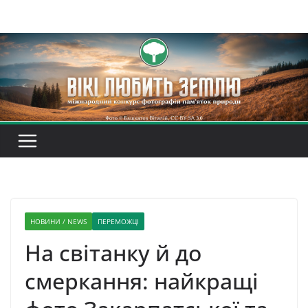
Перейти
до
вмісту
НОВИНИ / NEWS
ПЕРЕМОЖЦІ
На світанку й до
смеркання: найкращі