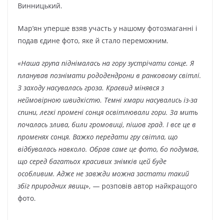
Винницький.
Мар’ян уперше взяв участь у нашому фотозмаганні і
подав єдине фото, яке й стало переможним.
«Наша група піднімалась на гору зустрічати сонце. Я
планував познімати рододендрони в ранковому світлі.
З заходу насувалась гроза. Краєвид мінявся з
неймовірною швидкістю. Темні хмари насувались із-за
спини, легкі промені сонця освітлювали гори. За мить
почалась злива, били громовиці, пішов град. І все це в
променях сонця. Важко передати гру світла, що
відбувалась навколо. Обрав саме це фото, бо подумав,
що серед багатьох красивих знімків цей буде
особливим. Адже не завжди можна застати такий
збіг природних явищ
», — розповів автор найкращого
фото.