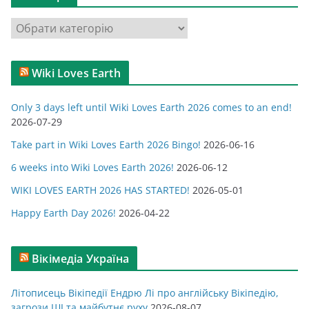
в
К
и
а
т
Wiki Loves Earth
е
г
Only 3 days left until Wiki Loves Earth 2026 comes to an end!
о
2026-07-29
р
Take part in Wiki Loves Earth 2026 Bingo!
2026-06-16
і
ї
6 weeks into Wiki Loves Earth 2026!
2026-06-12
WIKI LOVES EARTH 2026 HAS STARTED!
2026-05-01
Happy Earth Day 2026!
2026-04-22
Вікімедіа Україна
Літописець Вікіпедії Ендрю Лі про англійську Вікіпедію,
загрози ШІ та майбутнє руху
2026-08-07