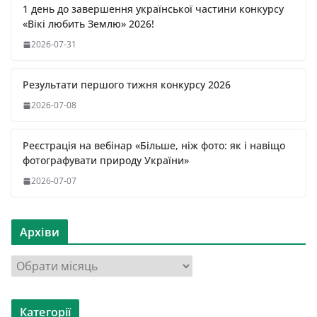
1 день до завершення української частини конкурсу
«Вікі любить Землю» 2026!
2026-07-31
Результати першого тижня конкурсу 2026
2026-07-08
Реєстрація на вебінар «Більше, ніж фото: як і навіщо
фотографувати природу України»
2026-07-07
Архіви
А
р
х
Категорії
і