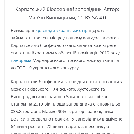
Карпатський біосферний заповідник. Автор:
Мар’ян Винницький, CC-BY-SA-4.0
Неймовірні
краєвиди українських гір
щороку
займають призові місця у нашому конкурсі, а фото з
Карпатського біосферного заповідника вже втретє
стають найкращими у обласній номінації. 2019 року
панорама
Мармароського гірського масиву увійшла
до ТОП-10 українського конкурсу.
Карпатський біосферний заповідник розташований у
межах Рахівського, Тячівського, Хустського та
Виноградівського районів Закарпатської області.
Станом на 2019 рік площа заповідника становить 58
035,8 гектарів. Майже 90% території заповідника —
це ліси (переважно праліси). У заповіднику відмічено
64 види рослин і 72 види тварин, занесених до
Червоної книги МСОП і Червоної книги України, а