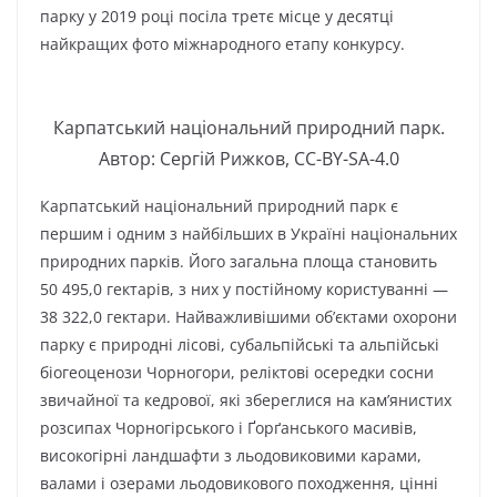
парку у 2019 році посіла третє місце у десятці
найкращих фото міжнародного етапу конкурсу.
Карпатський національний природний парк.
Автор: Сергій Рижков, CC-BY-SA-4.0
Карпатський національний природний парк є
першим і одним з найбільших в Україні національних
природних парків. Його загальна площа становить
50 495,0 гектарів, з них у постійному користуванні —
38 322,0 гектари. Найважливішими об’єктами охорони
парку є природні лісові, субальпійські та альпійські
біогеоценози Чорногори, реліктові осередки сосни
звичайної та кедрової, які збереглися на кам’янистих
розсипах Чорногірського і Ґорґанського масивів,
високогірні ландшафти з льодовиковими карами,
валами і озерами льодовикового походження, цінні