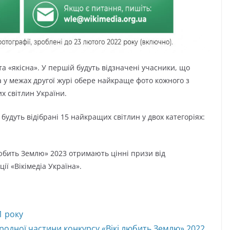
 та «якісна». У першій будуть відзначені учасники, що
 у межах другої журі обере найкраще фото кожного з
их світлин України.
будуть відібрані 15 найкращих світлин у двох категоріях:
любить Землю» 2023 отримають цінні призи від
ії «Вікімедіа Україна».
1 року
родної частини конкурсу «Вікі любить Землю» 2022