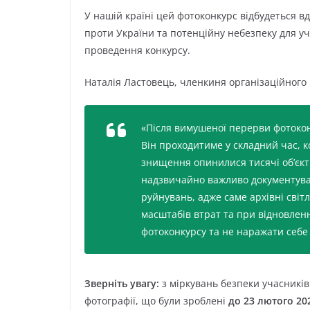
У нашій країні цей фотоконкурс відбудеться в
проти України та потенційну небезпеку для у
проведення конкурсу.
Наталія Ластовець, членкиня організаційного 
«Після вимушеної перерви фотокон
Він проходитиме у складний час, к
знищення опинилися тисячі обʼєкт
надзвичайно важливо документуват
руйнувань, адже саме архівні світл
масштабів втрат та при відновленн
фотоконкурсу та не наражати себе
Зверніть увагу:
з міркувань безпеки учасникі
фотографії, що були зроблені
до 23 лютого 20