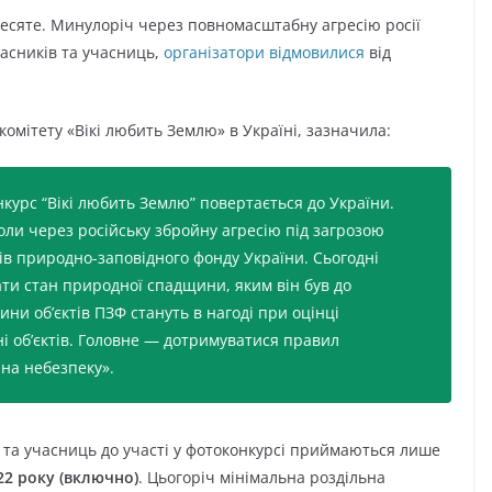
десяте. Минулоріч через повномасштабну агресію росії
часників та учасниць,
організатори відмовилися
від
комітету «Вікі любить Землю» в Україні, зазначила:
курс “Вікі любить Землю” повертається до України.
оли через російську збройну агресію під загрозою
ів природно-заповідного фонду України. Сьогодні
и стан природної спадщини, яким він був до
ини обʼєктів ПЗФ стануть в нагоді при оцінці
і обʼєктів. Головне — дотримуватися правил
 на небезпеку».
в та учасниць до участі у фотоконкурсі приймаються лише
22 року (включно)
. Цьогоріч мінімальна роздільна