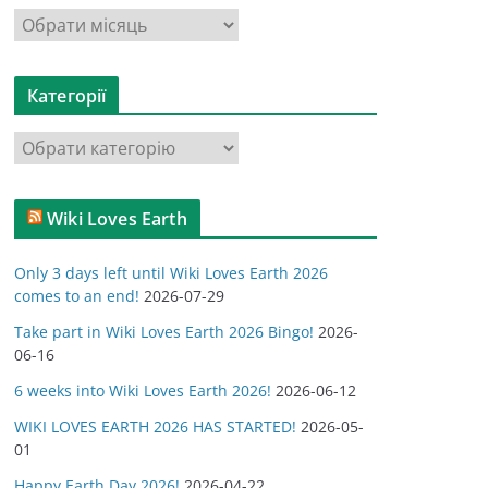
А
р
х
Категорії
і
в
К
и
а
т
Wiki Loves Earth
е
г
Only 3 days left until Wiki Loves Earth 2026
о
comes to an end!
2026-07-29
р
Take part in Wiki Loves Earth 2026 Bingo!
2026-
і
06-16
ї
6 weeks into Wiki Loves Earth 2026!
2026-06-12
WIKI LOVES EARTH 2026 HAS STARTED!
2026-05-
01
Happy Earth Day 2026!
2026-04-22