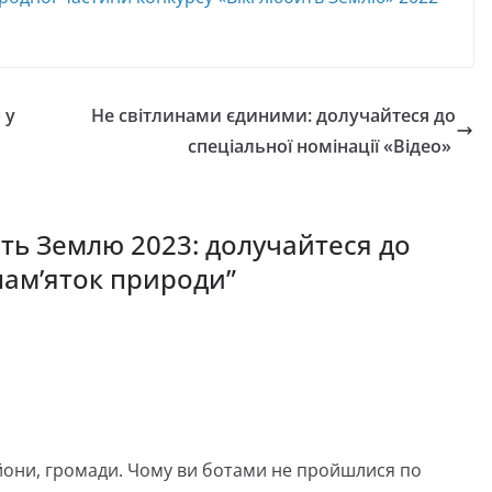
 у
Не світлинами єдиними: долучайтеся до
спеціальної номінації «Відео»
ить Землю 2023: долучайтеся до
пам’яток природи
”
айони, громади. Чому ви ботами не пройшлися по