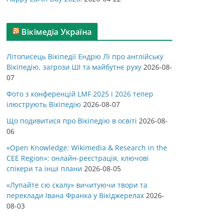
Вікімедіа Україна
Літописець Вікіпедії Ендрю Лі про англійську
Вікіпедію, загрози ШІ та майбутнє руху
2026-08-
07
Фото з конференцій LMF 2025 і 2026 тепер
ілюструють Вікіпедію
2026-08-07
Що подивитися про Вікіпедію в освіті
2026-08-
06
«Open Knowledge: Wikimedia & Research in the
CEE Region»: онлайн-реєстрація, ключові
спікери та інші плани
2026-08-05
«Лупайте сю скалу» вичитуючи твори та
переклади Івана Франка у Вікіджерелах
2026-
08-03