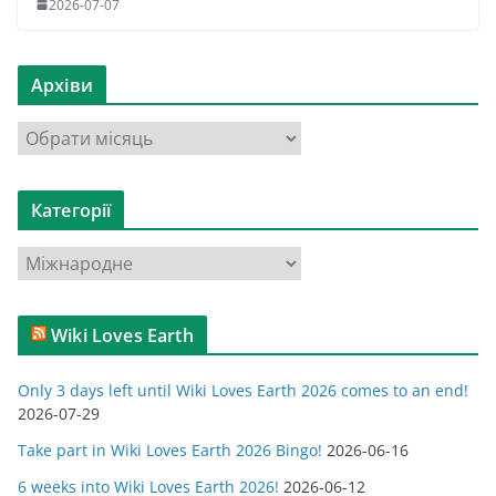
2026-07-07
Архіви
А
р
х
Категорії
і
в
К
и
а
т
Wiki Loves Earth
е
г
Only 3 days left until Wiki Loves Earth 2026 comes to an end!
о
2026-07-29
р
Take part in Wiki Loves Earth 2026 Bingo!
2026-06-16
і
ї
6 weeks into Wiki Loves Earth 2026!
2026-06-12