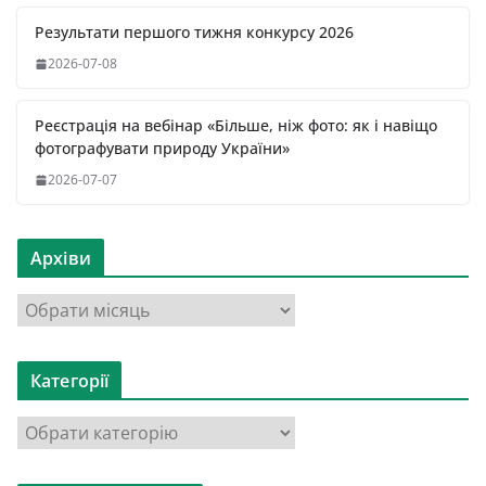
Результати першого тижня конкурсу 2026
2026-07-08
Реєстрація на вебінар «Більше, ніж фото: як і навіщо
фотографувати природу України»
2026-07-07
Архіви
А
р
х
Категорії
і
в
К
и
а
т