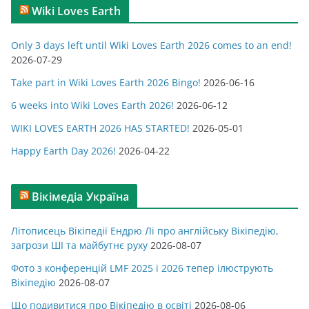
Wiki Loves Earth
е
г
Only 3 days left until Wiki Loves Earth 2026 comes to an end!
о
2026-07-29
р
Take part in Wiki Loves Earth 2026 Bingo!
2026-06-16
і
ї
6 weeks into Wiki Loves Earth 2026!
2026-06-12
WIKI LOVES EARTH 2026 HAS STARTED!
2026-05-01
Happy Earth Day 2026!
2026-04-22
Вікімедіа Україна
Літописець Вікіпедії Ендрю Лі про англійську Вікіпедію,
загрози ШІ та майбутнє руху
2026-08-07
Фото з конференцій LMF 2025 і 2026 тепер ілюструють
Вікіпедію
2026-08-07
Що подивитися про Вікіпедію в освіті
2026-08-06