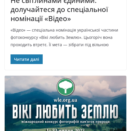
Не світлинами єдиними:
долучайтеся до спеціальної
номінації «Відео»
«Відео» — спеціальна номінація української частини
фотоконкурсу «Вікі любить Землю». Цьогоріч вона
проходить втретє. Її мета — зібрати під вільною
Читати далі